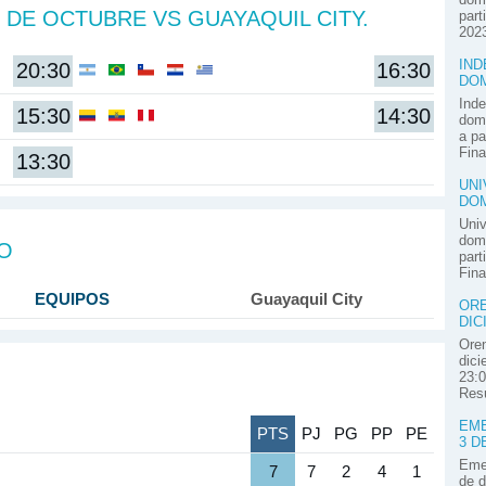
 DE OCTUBRE VS GUAYAQUIL CITY.
part
2023
IND
20:30
16:30
DOM
Inde
15:30
14:30
domi
a pa
Fina
13:30
UNI
DOM
Univ
domi
DO
part
Fina
EQUIPOS
Guayaquil City
ORE
DIC
Oren
dici
23:0
Resú
EME
PTS
PJ
PG
PP
PE
3 D
Emel
7
7
2
4
1
de d