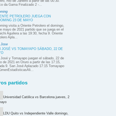
iro, Rio de Janeiro a partir de las 00:30.
o da Gama Finalizado 2 -...
oming
ENTE PETROLERO JUEGA CON
OMING 23 DE MAYO
ming visita a Oriente Petrolero el domingo,
e mayo de 2021 partido que se juega en el
ichi Aguilera a las 19:30, fecha 9. Oriente
olero Apla...
 Jose
 JOSÉ VS TOMAYAPO SÁBADO, 22 DE
YO
 José y Tomayapo juegan el sábado, 22 de
 de 2021 en Oruro a partir de las 17:15,
nada 9. San José Aplazado 17:15 Tomayapo
menEstadísticasAli...
ros partidos
Universidad Católica vs Barcelona jueves, 2
mayo
LDU Quito vs Independiente Valle domingo,