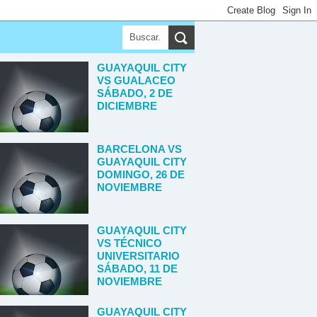
▼
GUAYAQUIL CITY
VS GUALACEO
SÁBADO, 2 DE
DICIEMBRE
BARCELONA VS
GUAYAQUIL CITY
DOMINGO, 26 DE
NOVIEMBRE
GUAYAQUIL CITY
VS TÉCNICO
UNIVERSITARIO
SÁBADO, 11 DE
NOVIEMBRE
GUAYAQUIL CITY