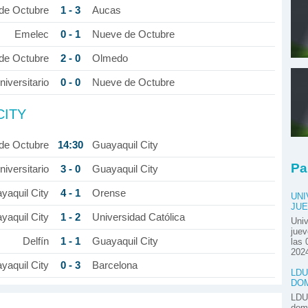
1 - 3
de Octubre
Aucas
0 - 1
Emelec
Nueve de Octubre
2 - 0
de Octubre
Olmedo
0 - 0
iversitario
Nueve de Octubre
CITY
14:30
de Octubre
Guayaquil City
Pa
3 - 0
iversitario
Guayaquil City
4 - 1
yaquil City
Orense
UNI
JUE
1 - 2
yaquil City
Universidad Católica
Univ
juev
1 - 1
Delfín
Guayaquil City
las 
2024
0 - 3
yaquil City
Barcelona
LDU
DOM
LDU 
domi