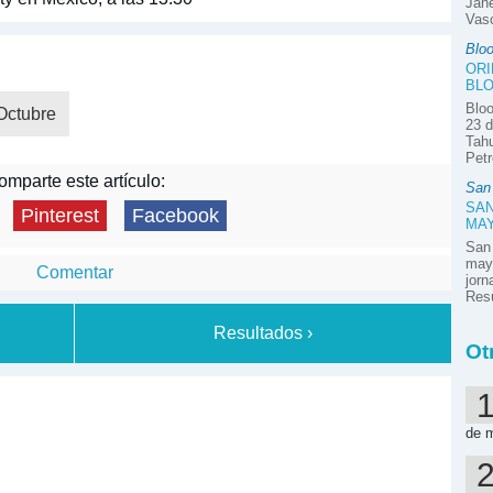
Jane
Vasc
Blo
ORI
BLO
Bloo
Octubre
23 d
Tahu
Petr
mparte este artículo:
San
SAN
Pinterest
Facebook
MA
San
mayo
Comentar
jor
Resú
Resultados ›
Ot
de 