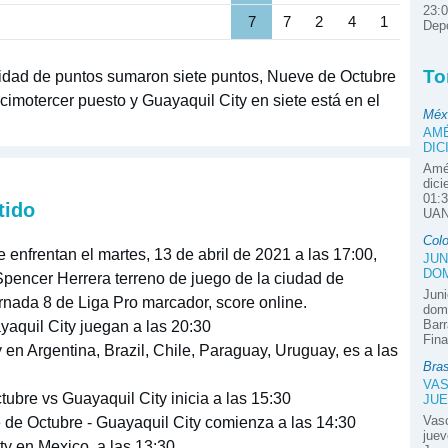
23:0
7
7
2
4
1
Depo
To
idad de puntos sumaron siete puntos, Nueve de Octubre
cimotercer puesto y Guayaquil City en siete está en el
Méx
AMÉ
DIC
Amér
dici
01:3
tido
UAN
Col
enfrentan el martes, 13 de abril de 2021 a las 17:00,
JUN
DOM
 Spencer Herrera terreno de juego de la ciudad de
Juni
rnada 8 de Liga Pro marcador, score online.
domi
Barr
aquil City juegan a las 20:30
Fina
en Argentina, Brazil, Chile, Paraguay, Uruguay, es a las
Bras
VAS
ubre vs Guayaquil City inicia a las 15:30
JUE
Vas
 de Octubre - Guayaquil City comienza a las 14:30
juev
y en Mexico, a las 13:30