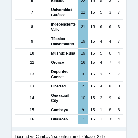
6
Emelec
22
15
5
3
7
Universidad
7
22
15
5
3
7
Católica
Independiente
8
21
15
6
6
3
Valle
Técnico
9
19
15
4
4
7
Universitario
10
Mushuc Runa
19
15
5
6
4
11
Orense
16
15
4
7
4
Deportivo
12
16
15
3
5
7
Cuenca
13
Libertad
15
15
4
8
3
Guayaquil
14
10
15
2
9
4
City
15
Cumbayá
9
15
1
8
6
16
Gualaceo
7
15
1
10
4
Libertad vs Cumbayá se enfrentan el sábado, 2 de