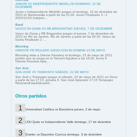
JUNIOR VS INDEPENDIENTE MEDELLÍN DOMINGO, 10 DE
DICIEMBRE
Junior y Independiente Medellín juegan el domingo, 10 de diciembre de
2023 en Barranquilla a partir de las 21:00. Junior Finalizado 3 - 2
2023/12/10 Indepen...
Brasil
VASCO DA GAMA VS RB BRAGANTINO JUEVES, 7 DE DICIEMBRE
Vasco da Gama y RB Bragantino juegan el jueves, 7 de diciembre de
2023 en Rio de Janeiro, Rio de Janeiro a partir de las 00:30. Vasco da
Gama Finalizado 2 -...
Blooming
ORIENTE PETROLERO JUEGA CON BLOOMING 23 DE MAYO
Blooming visita a Oriente Petrolero el domingo, 23 de mayo de 2021
partido que se juega en el Tahuichi Aguilera a las 19:30, fecha 9.
Oriente Petrolero Apla...
San Jose
SAN JOSÉ VS TOMAYAPO SÁBADO, 22 DE MAYO
San José y Tomayapo juegan el sábado, 22 de mayo de 2021 en Oruro
a partir de las 17:15, jornada 9. San José Aplazado 17:15 Tomayapo
ResúmenEstadísticasAli...
Otros partidos
Universidad Católica vs Barcelona jueves, 2 de mayo
LDU Quito vs Independiente Valle domingo, 17 de diciembre
Emelec vs Deportivo Cuenca domingo, 3 de diciembre