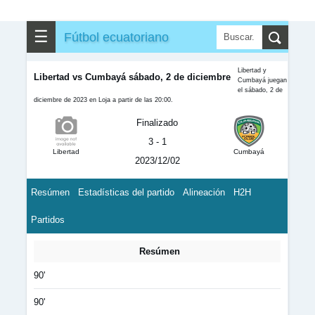
☰
Fútbol ecuatoriano
Libertad y
Libertad vs Cumbayá sábado, 2 de diciembre
Cumbayá juegan
el sábado, 2 de
diciembre de 2023 en Loja a partir de las 20:00.
Finalizado
3 - 1
Libertad
Cumbayá
2023/12/02
Resúmen
Estadísticas del partido
Alineación
H2H
Partidos
Resúmen
90'
90'