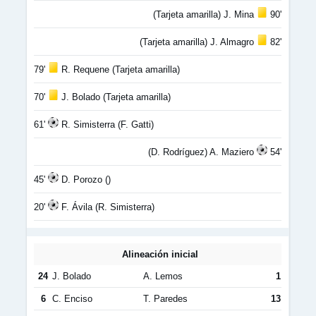
(Tarjeta amarilla) J. Mina
90'
(Tarjeta amarilla) J. Almagro
82'
79'
R. Requene (Tarjeta amarilla)
70'
J. Bolado (Tarjeta amarilla)
61'
R. Simisterra (F. Gatti)
(D. Rodríguez) A. Maziero
54'
45'
D. Porozo ()
20'
F. Ávila (R. Simisterra)
Alineación inicial
24
J. Bolado
A. Lemos
1
6
C. Enciso
T. Paredes
13