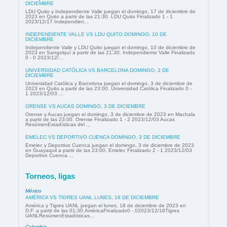
DICIEMBRE
LDU Quito y Independiente Valle juegan el domingo, 17 de diciembre de
2023 en Quito a partir de las 21:30. LDU Quito Finalizado 1 - 1
2023/12/17 Independien...
INDEPENDIENTE VALLE VS LDU QUITO DOMINGO, 10 DE
DICIEMBRE
Independiente Valle y LDU Quito juegan el domingo, 10 de diciembre de
2023 en Sangolquí a partir de las 21:30. Independiente Valle Finalizado
0 - 0 2023/12/...
UNIVERSIDAD CATÓLICA VS BARCELONA DOMINGO, 3 DE
DICIEMBRE
Universidad Católica y Barcelona juegan el domingo, 3 de diciembre de
2023 en Quito a partir de las 23:00. Universidad Católica Finalizado 0 -
1 2023/12/03 ...
ORENSE VS AUCAS DOMINGO, 3 DE DICIEMBRE
Orense y Aucas juegan el domingo, 3 de diciembre de 2023 en Machala
a partir de las 23:00. Orense Finalizado 1 - 2 2023/12/03 Aucas
ResúmenEstadísticas del ...
EMELEC VS DEPORTIVO CUENCA DOMINGO, 3 DE DICIEMBRE
Emelec y Deportivo Cuenca juegan el domingo, 3 de diciembre de 2023
en Guayaquil a partir de las 23:00. Emelec Finalizado 2 - 1 2023/12/03
Deportivo Cuenca ...
Torneos, ligas
México
AMÉRICA VS TIGRES UANL LUNES, 18 DE DICIEMBRE
América y Tigres UANL juegan el lunes, 18 de diciembre de 2023 en
D.F. a partir de las 01:30.AméricaFinalizado0 - 02023/12/18Tigres
UANLResúmenEstadísticas...
Colombia