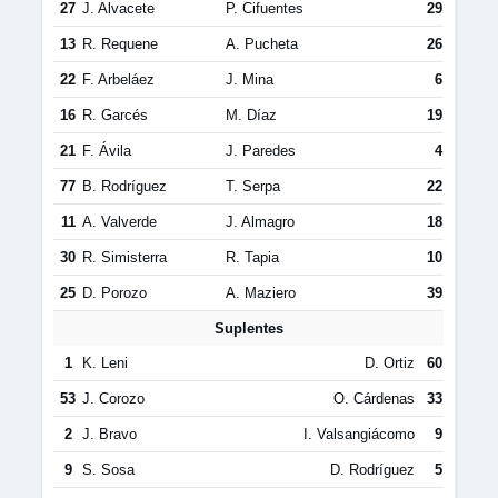
27
J. Alvacete
P. Cifuentes
29
13
R. Requene
A. Pucheta
26
22
F. Arbeláez
J. Mina
6
16
R. Garcés
M. Díaz
19
21
F. Ávila
J. Paredes
4
77
B. Rodríguez
T. Serpa
22
11
A. Valverde
J. Almagro
18
30
R. Simisterra
R. Tapia
10
25
D. Porozo
A. Maziero
39
Suplentes
1
K. Leni
D. Ortiz
60
53
J. Corozo
O. Cárdenas
33
2
J. Bravo
I. Valsangiácomo
9
9
S. Sosa
D. Rodríguez
5