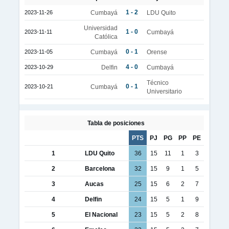
1 - 2
2023-11-26
Cumbayá
LDU Quito
Universidad
1 - 0
2023-11-11
Cumbayá
Católica
0 - 1
2023-11-05
Cumbayá
Orense
4 - 0
2023-10-29
Delfin
Cumbayá
Técnico
0 - 1
2023-10-21
Cumbayá
Universitario
Tabla de posiciones
PTS
PJ
PG
PP
PE
1
LDU Quito
36
15
11
1
3
2
Barcelona
32
15
9
1
5
3
Aucas
25
15
6
2
7
4
Delfin
24
15
5
1
9
5
El Nacional
23
15
5
2
8