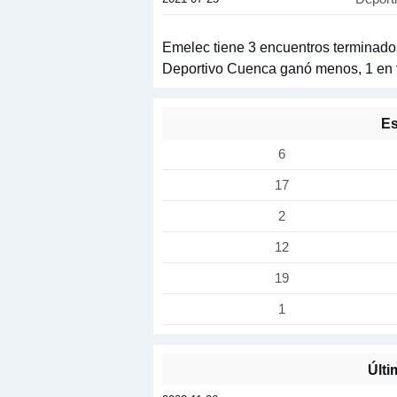
Emelec tiene 3 encuentros terminados
Deportivo Cuenca ganó menos, 1 en t
Es
6
17
2
12
19
1
Últi