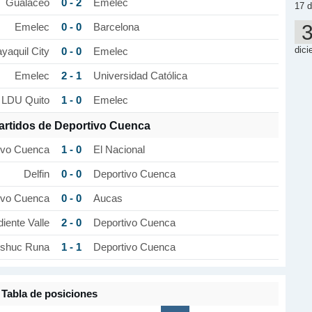
0 - 2
Gualaceo
Emelec
17 d
0 - 0
Emelec
Barcelona
dici
0 - 0
yaquil City
Emelec
2 - 1
Emelec
Universidad Católica
1 - 0
LDU Quito
Emelec
artidos de Deportivo Cuenca
1 - 0
ivo Cuenca
El Nacional
0 - 0
Delfin
Deportivo Cuenca
0 - 0
ivo Cuenca
Aucas
2 - 0
iente Valle
Deportivo Cuenca
1 - 1
shuc Runa
Deportivo Cuenca
Tabla de posiciones