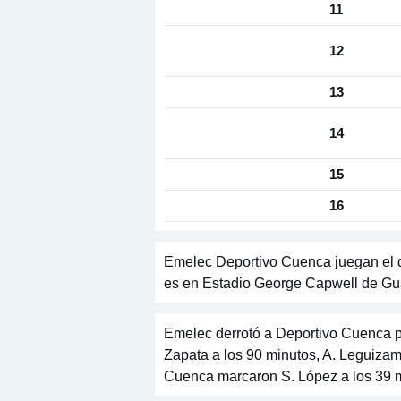
11
12
13
14
15
16
Emelec Deportivo Cuenca juegan el d
es en Estadio George Capwell de Gua
Emelec derrotó a Deportivo Cuenca po
Zapata a los 90 minutos, A. Leguizam
Cuenca marcaron S. López a los 39 m