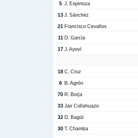
5
J. Espinoza
13
J. Sánchez
21
Francisco Cevallos
11
D. García
17
J. Ayoví
18
C. Cruz
6
B. Agrón
70
R. Borja
33
Jair Collahuazo
32
D. Bagüí
30
T. Chamba