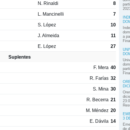
N. Rinaldi
8
part
2023
L. Mancinelli
7
IND
DOM
S. López
10
Inde
domi
J. Almeida
11
a pa
Fina
E. López
27
UNI
DOM
Suplentes
Univ
domi
F. Mera
40
part
Fina
R. Farías
32
ORE
DIC
S. Mina
30
Oren
dici
R. Becerra
21
23:0
Resú
M. Méndez
20
EME
3 D
E. Dávila
14
Emel
de d