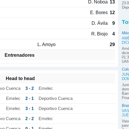
D. Noboa
13
23:0
Depo
E. Bores
12
To
D. Ávila
9
Méx
R. Biojo
4
AMÉ
DIC
L. Arroyo
29
Amér
dici
Entrenadores
01:3
UAN
Col
JUN
Head to head
DOM
Juni
3 - 2
ivo Cuenca
Emelec
domi
Barr
Fina
2 - 1
Emelec
Deportivo Cuenca
Bras
3 - 1
Emelec
Deportivo Cuenca
VAS
JUE
2 - 2
ivo Cuenca
Emelec
Vas
juev
0 - 1
ivo Cuenca
Emelec