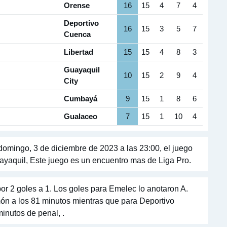
Orense
16
15
4
7
4
Deportivo
16
15
3
5
7
Cuenca
Libertad
15
15
4
8
3
Guayaquil
10
15
2
9
4
City
Cumbayá
9
15
1
8
6
Gualaceo
7
15
1
10
4
omingo, 3 de diciembre de 2023 a las 23:00, el juego
yaquil, Este juego es un encuentro mas de Liga Pro.
r 2 goles a 1. Los goles para Emelec lo anotaron A.
ón a los 81 minutos mientras que para Deportivo
inutos de penal, .