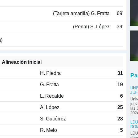
(Tarjeta amarilla) G. Fratta
69'
(Penal) S. López
39'
a)
Alineación inicial
H. Piedra
31
Pa
G. Fratta
19
UNI
JUE
L. Recalde
6
Univ
juev
A. López
25
las 
2024
S. Gutiérrez
28
LDU
DOM
R. Melo
5
LDU 
domi