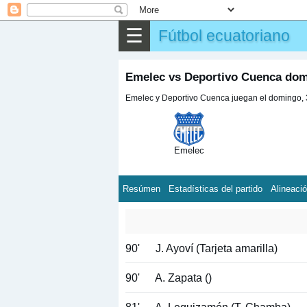
☰
Fútbol ecuatoriano
Emelec vs Deportivo Cuenca dom
Emelec y Deportivo Cuenca juegan el domingo, 3
Emelec
Resúmen
Estadísticas del partido
Alineaci
90'
J. Ayoví (Tarjeta amarilla)
90'
A. Zapata ()