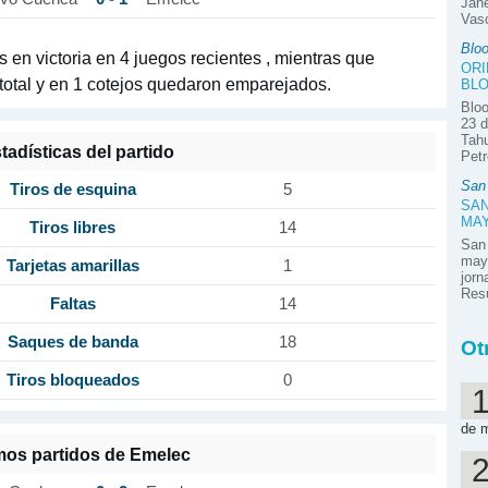
Jane
Vasc
Blo
 en victoria en 4 juegos recientes , mientras que
ORI
otal y en 1 cotejos quedaron emparejados.
BLO
Bloo
23 d
Tahu
tadísticas del partido
Petr
San
Tiros de esquina
5
SAN
MA
Tiros libres
14
San
mayo
Tarjetas amarillas
1
jor
Resú
Faltas
14
Saques de banda
18
Ot
Tiros bloqueados
0
de 
mos partidos de Emelec