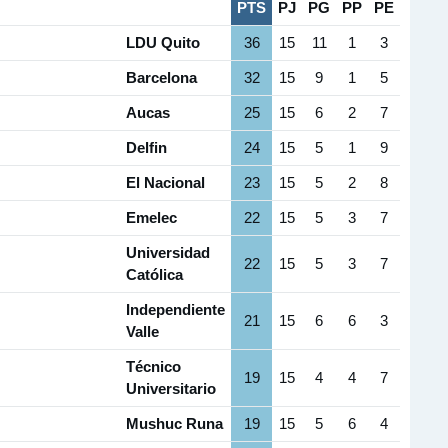
PTS
PJ
PG
PP
PE
LDU Quito
36
15
11
1
3
Barcelona
32
15
9
1
5
Aucas
25
15
6
2
7
Delfin
24
15
5
1
9
El Nacional
23
15
5
2
8
Emelec
22
15
5
3
7
Universidad
22
15
5
3
7
Católica
Independiente
21
15
6
6
3
Valle
Técnico
19
15
4
4
7
Universitario
Mushuc Runa
19
15
5
6
4