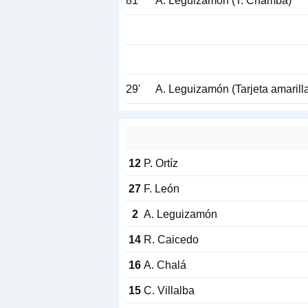
81'
A. Leguizamón (T. Chamba)
29'
A. Leguizamón (Tarjeta amarill
12
P. Ortíz
27
F. León
2
A. Leguizamón
14
R. Caicedo
16
A. Chalá
15
C. Villalba