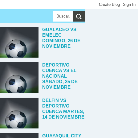
GUALACEO VS
EMELEC
DOMINGO, 26 DE
NOVIEMBRE
DEPORTIVO
CUENCA VS EL
NACIONAL
SÁBADO, 25 DE
NOVIEMBRE
DELFIN VS
DEPORTIVO
CUENCA MARTES,
14 DE NOVIEMBRE
GUAYAQUIL CITY