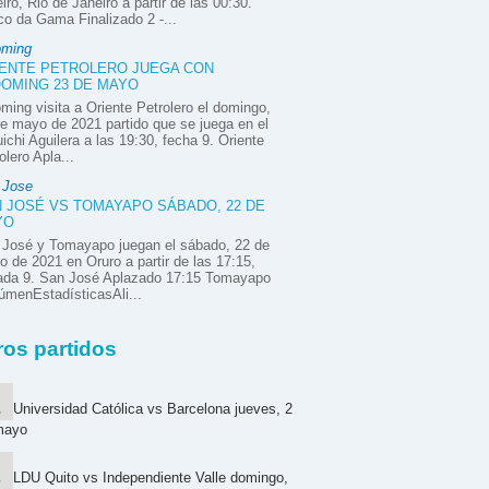
iro, Rio de Janeiro a partir de las 00:30.
o da Gama Finalizado 2 -...
oming
ENTE PETROLERO JUEGA CON
OMING 23 DE MAYO
ming visita a Oriente Petrolero el domingo,
e mayo de 2021 partido que se juega en el
ichi Aguilera a las 19:30, fecha 9. Oriente
olero Apla...
 Jose
 JOSÉ VS TOMAYAPO SÁBADO, 22 DE
YO
 José y Tomayapo juegan el sábado, 22 de
 de 2021 en Oruro a partir de las 17:15,
nada 9. San José Aplazado 17:15 Tomayapo
menEstadísticasAli...
ros partidos
Universidad Católica vs Barcelona jueves, 2
mayo
LDU Quito vs Independiente Valle domingo,