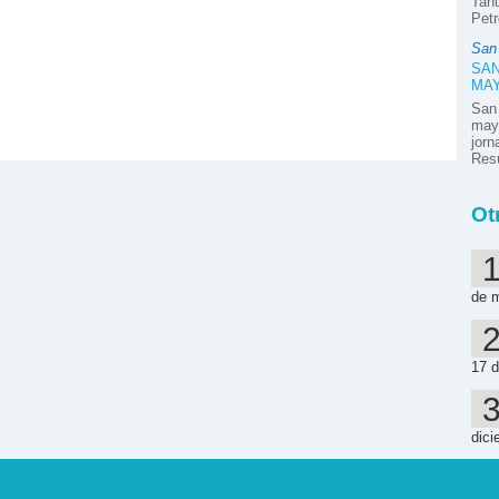
Tahu
Petr
San
SAN
MA
San
mayo
jor
Resú
Ot
de 
17 d
dici