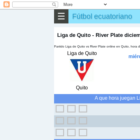
⌕
Buscar
☰
Fútbol ecuatoriano
▶
Partido
✎
Otros
Liga de Quito - River Plate dicie
Partido Liga de Quito vs River Plate online en Quito, hor
Liga de Quito
miér
Quito
A que hora juegan Li