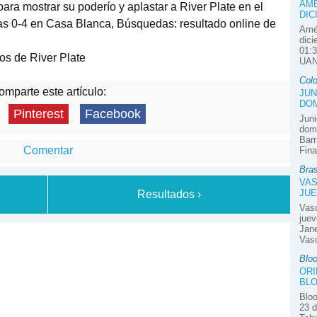
AMÉ
 para mostrar su poderío y aplastar a River Plate en el
DIC
las 0-4 en Casa Blanca, Búsquedas: resultado online de
Amér
dici
01:3
os de River Plate
UAN
Col
mparte este artículo:
JUN
DOM
Pinterest
Facebook
Juni
domi
Barr
Comentar
Fina
Bras
VAS
JUE
Resultados ›
Vas
juev
Jane
Vasc
Blo
ORI
BLO
Bloo
23 d