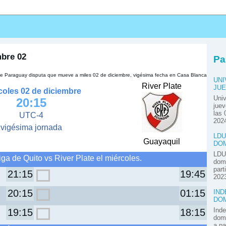
s
mbre 02
Pa
a de Paraguay disputa que mueve a miles 02 de diciembre, vigésima fecha en Casa Blanca
UNI
River Plate
JUE
coles 02 de diciembre
Univ
20:15
juev
las 
UTC-4
2024
vigésima jornada
LDU
Guayaquil
DOM
LDU 
ga de Quito vs River Plate el miércoles.
domi
part
21:15
19:45
2023
20:15
01:15
IND
DOM
Inde
19:15
18:15
domi
a pa