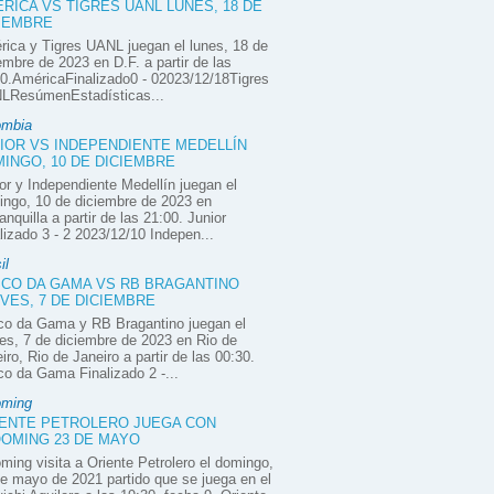
RICA VS TIGRES UANL LUNES, 18 DE
IEMBRE
ica y Tigres UANL juegan el lunes, 18 de
embre de 2023 en D.F. a partir de las
0.AméricaFinalizado0 - 02023/12/18Tigres
LResúmenEstadísticas...
ombia
IOR VS INDEPENDIENTE MEDELLÍN
INGO, 10 DE DICIEMBRE
or y Independiente Medellín juegan el
ngo, 10 de diciembre de 2023 en
anquilla a partir de las 21:00. Junior
lizado 3 - 2 2023/12/10 Indepen...
il
CO DA GAMA VS RB BRAGANTINO
VES, 7 DE DICIEMBRE
co da Gama y RB Bragantino juegan el
es, 7 de diciembre de 2023 en Rio de
iro, Rio de Janeiro a partir de las 00:30.
o da Gama Finalizado 2 -...
oming
ENTE PETROLERO JUEGA CON
OMING 23 DE MAYO
ming visita a Oriente Petrolero el domingo,
e mayo de 2021 partido que se juega en el