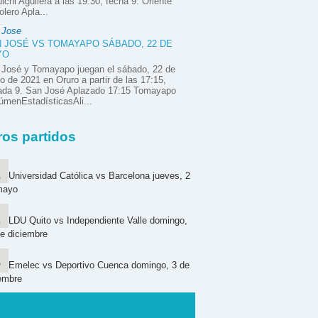
ichi Aguilera a las 19:30, fecha 9. Oriente
olero Apla...
 Jose
 JOSÉ VS TOMAYAPO SÁBADO, 22 DE
YO
 José y Tomayapo juegan el sábado, 22 de
 de 2021 en Oruro a partir de las 17:15,
nada 9. San José Aplazado 17:15 Tomayapo
menEstadísticasAli...
ros partidos
Universidad Católica vs Barcelona jueves, 2
mayo
LDU Quito vs Independiente Valle domingo,
e diciembre
Emelec vs Deportivo Cuenca domingo, 3 de
embre