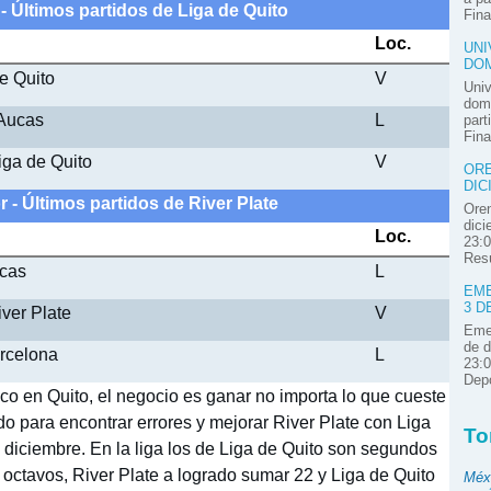
- Últimos partidos de Liga de Quito
Fina
Loc.
UNI
DOM
e Quito
V
Univ
domi
 Aucas
L
part
Fina
Liga de Quito
V
ORE
DIC
 - Últimos partidos de River Plate
Oren
dici
Loc.
23:0
Resú
ucas
L
EME
3 D
iver Plate
V
Emel
de d
arcelona
L
23:0
Depo
ico en Quito, el negocio es ganar no importa lo que cueste
do para encontrar errores y mejorar River Plate con Liga
To
e diciembre. En la liga los de Liga de Quito son segundos
n octavos, River Plate a logrado sumar 22 y Liga de Quito
Méx