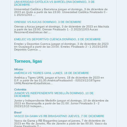
UNIVERSIDAD CATÓLICA VS BARCELONA DOMINGO, 3 DE
DICIEMBRE
Universidad Católica y Barcelona juegan el domingo, 3 de diciembre de
2023 en Quito a partir de las 23:00. Universidad Católica Finalizado 0 -
1 2023/12/03 ...
ORENSE VS AUCAS DOMINGO, 3 DE DICIEMBRE
Orense y Aucas juegan el domingo, 3 de diciembre de 2023 en Machala
a partir de las 23:00. Orense Finalizado 1 - 2 2023/12/03 Aucas
ResúmenEstadísticas del ...
EMELEC VS DEPORTIVO CUENCA DOMINGO, 3 DE DICIEMBRE
Emelec y Deportivo Cuenca juegan el domingo, 3 de diciembre de 2023
en Guayaquil a partir de las 23:00. Emelec Finalizado 2 - 1 2023/12/03
Deportivo Cuenca ...
Torneos, ligas
México
AMÉRICA VS TIGRES UANL LUNES, 18 DE DICIEMBRE
América y Tigres UANL juegan el lunes, 18 de diciembre de 2023 en
D.F. a partir de las 01:30.AméricaFinalizado0 - 02023/12/18Tigres
UANLResúmenEstadísticas...
Colombia
JUNIOR VS INDEPENDIENTE MEDELLÍN DOMINGO, 10 DE
DICIEMBRE
Junior y Independiente Medellín juegan el domingo, 10 de diciembre de
2023 en Barranquilla a partir de las 21:00. Junior Finalizado 3 - 2
2023/12/10 Indepen...
Brasil
VASCO DA GAMA VS RB BRAGANTINO JUEVES, 7 DE DICIEMBRE
Vasco da Gama y RB Bragantino juegan el jueves, 7 de diciembre de
2023 en Rio de Janeiro, Rio de Janeiro a partir de las 00:30. Vasco da
Gama Finalizado 2 -...