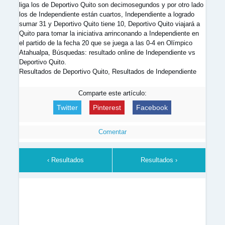
liga los de Deportivo Quito son decimosegundos y por otro lado
los de Independiente están cuartos, Independiente a logrado
sumar 31 y Deportivo Quito tiene 10, Deportivo Quito viajará a
Quito para tomar la iniciativa arrinconando a Independiente en
el partido de la fecha 20 que se juega a las 0-4 en Olímpico
Atahualpa, Búsquedas: resultado online de Independiente vs
Deportivo Quito.
Resultados de Deportivo Quito, Resultados de Independiente
Comparte este artículo:
Twitter
Pinterest
Facebook
Comentar
‹ Resultados
Resultados ›