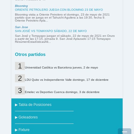
Blooming
ORIENTE PETROLERO JUEGA CON BLOOMING 23 DE MAYO
Blooming visita a Oriente Petrolero el domingo, 23 de mayo de 2021
partido que se juega en el Tahuichi Aguilera a las 19:30, fecha 9.
Oriente Petrolero Apla...
San Jose
SAN JOSÉ VS TOMAYAPO SÁBADO, 22 DE MAYO
San José y Tomayapo juegan el sábado, 22 de mayo de 2021 en Oruro
a partir de las 17:15, jornada 9. San José Aplazado 17:15 Tomayapo
ResúmenEstadísticasAli...
Otros partidos
Universidad Católica vs Barcelona jueves, 2 de mayo
LDU Quito vs Independiente Valle domingo, 17 de diciembre
Emelec vs Deportivo Cuenca domingo, 3 de diciembre
▶ Tabla de Posiciones
▶ Goleadores
▶ Fixture