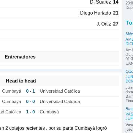
D. Suarez
14
23:0
Depo
Diego Hurtado
21
To
J. Ortíz
27
Méx
AMÉ
DIC
Amér
dici
Entrenadores
01:3
UAN
Col
JUN
Head to head
DOM
Juni
0 - 1
Cumbayá
Universidad Católica
domi
Barr
Fina
0 - 0
Cumbayá
Universidad Católica
Bras
1 - 0
ad Católica
Cumbayá
VAS
JUE
Vas
 en 2 cotejos recientes , por su parte Cumbayá logró
juev