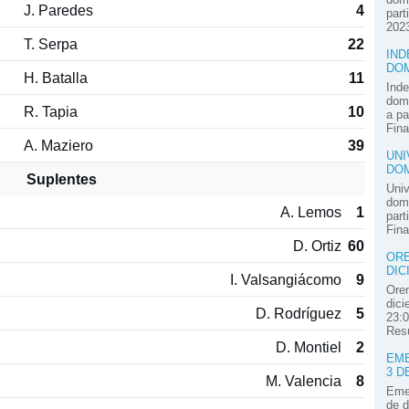
J. Paredes
4
part
2023
T. Serpa
22
IND
DOM
H. Batalla
11
Inde
domi
R. Tapia
10
a pa
Fina
A. Maziero
39
UNI
DOM
Suplentes
Univ
domi
A. Lemos
1
part
Fina
D. Ortiz
60
ORE
DIC
I. Valsangiácomo
9
Oren
dici
D. Rodríguez
5
23:0
Resú
D. Montiel
2
EME
3 D
M. Valencia
8
Emel
de d