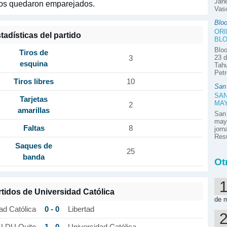
Jane
tejos quedaron emparejados.
Vasc
Blo
ORI
tadísticas del partido
BLO
Bloo
Tiros de
23 d
3
esquina
Tahu
Petr
Tiros libres
10
San
SAN
Tarjetas
MA
2
amarillas
San
mayo
Faltas
8
jor
Resú
Saques de
25
banda
Ot
rtidos de Universidad Católica
de 
0 - 0
ad Católica
Libertad
1 - 0