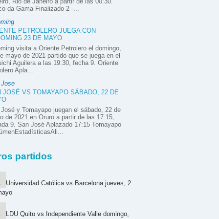
iro, Rio de Janeiro a partir de las 00:30.
o da Gama Finalizado 2 -...
oming
ENTE PETROLERO JUEGA CON
OMING 23 DE MAYO
ming visita a Oriente Petrolero el domingo,
e mayo de 2021 partido que se juega en el
ichi Aguilera a las 19:30, fecha 9. Oriente
olero Apla...
 Jose
 JOSÉ VS TOMAYAPO SÁBADO, 22 DE
YO
 José y Tomayapo juegan el sábado, 22 de
 de 2021 en Oruro a partir de las 17:15,
nada 9. San José Aplazado 17:15 Tomayapo
menEstadísticasAli...
ros partidos
Universidad Católica vs Barcelona jueves, 2
mayo
LDU Quito vs Independiente Valle domingo,