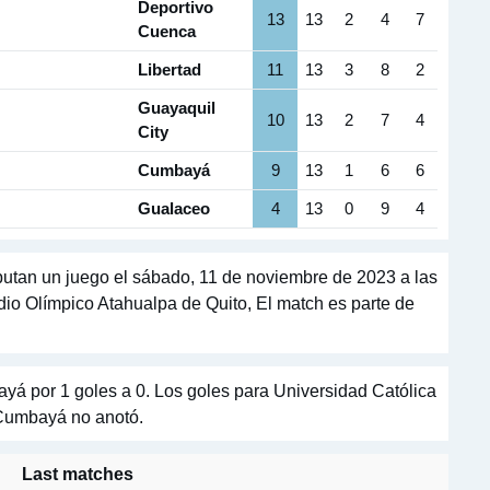
Deportivo
13
13
2
4
7
Cuenca
Libertad
11
13
3
8
2
Guayaquil
10
13
2
7
4
City
Cumbayá
9
13
1
6
6
Gualaceo
4
13
0
9
4
utan un juego el sábado, 11 de noviembre de 2023 a las
adio Olímpico Atahualpa de Quito, El match es parte de
yá por 1 goles a 0. Los goles para Universidad Católica
. Cumbayá no anotó.
Last matches