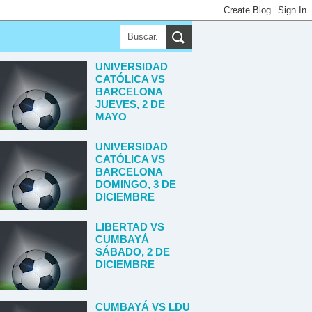
UNIVERSIDAD
CATÓLICA VS
BARCELONA
JUEVES, 2 DE
MAYO
UNIVERSIDAD
CATÓLICA VS
BARCELONA
DOMINGO, 3 DE
DICIEMBRE
LIBERTAD VS
CUMBAYÁ
SÁBADO, 2 DE
DICIEMBRE
CUMBAYÁ VS LDU