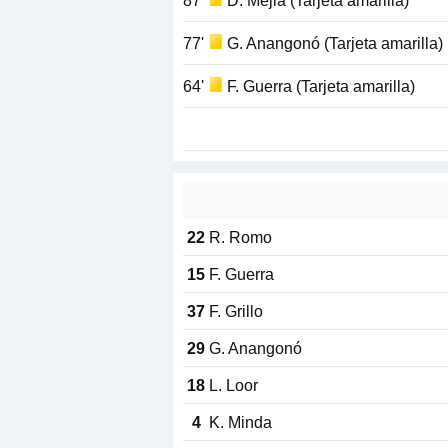
87'
D. Mejia (Tarjeta amarilla)
77'
G. Anangonó (Tarjeta amarilla)
64'
F. Guerra (Tarjeta amarilla)
22
R. Romo
15
F. Guerra
37
F. Grillo
29
G. Anangonó
18
L. Loor
4
K. Minda