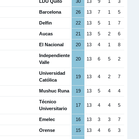
LDU Quito
30
13
9
1
3
Barcelona
26
13
7
1
5
Delfin
22
13
5
1
7
Aucas
21
13
5
2
6
El Nacional
20
13
4
1
8
Independiente
20
13
6
5
2
Valle
Universidad
19
13
4
2
7
Católica
Mushuc Runa
19
13
5
4
4
Técnico
17
13
4
4
5
Universitario
Emelec
16
13
3
3
7
Orense
15
13
4
6
3