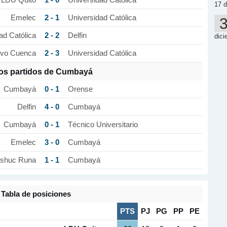
LDU Quito
Universidad Católica
17 d
2 - 1
Emelec
Universidad Católica
2 - 2
ad Católica
Delfin
dici
2 - 3
ivo Cuenca
Universidad Católica
os partidos de Cumbayá
0 - 1
Cumbayá
Orense
4 - 0
Delfin
Cumbayá
0 - 1
Cumbayá
Técnico Universitario
3 - 0
Emelec
Cumbayá
1 - 1
shuc Runa
Cumbayá
Tabla de posiciones
PTS
PJ
PG
PP
PE