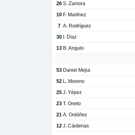
26
S. Zamora
10
F. Martínez
7
A. Rodríguez
30
I. Díaz
13
B. Angulo
53
Daniel Mejia
52
L. Moreno
25
J. Yépez
23
T. Oneto
21
A. Ordóñez
12
J. Cárdenas