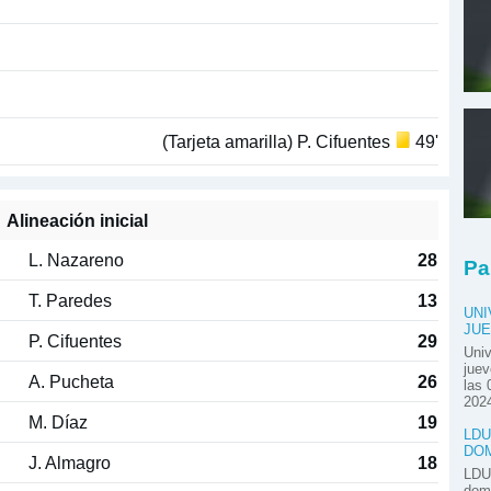
(Tarjeta amarilla) P. Cifuentes
49'
Alineación inicial
L. Nazareno
28
Pa
T. Paredes
13
UNI
JUE
P. Cifuentes
29
Univ
juev
A. Pucheta
26
las 
2024
M. Díaz
19
LDU
DOM
J. Almagro
18
LDU 
domi