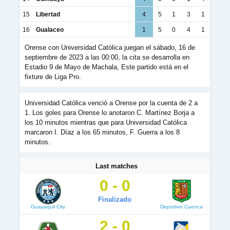
15
Libertad
4
5
1
3
1
16
Gualaceo
1
5
0
4
1
Orense con Universidad Católica juegan el sábado, 16 de
septiembre de 2023 a las 00:00, la cita se desarrolla en
Estadio 9 de Mayo de Machala, Este partido está en el
fixture de Liga Pro.
Universidad Católica venció a Orense por la cuenta de 2 a
1. Los goles para Orense lo anotaron C. Martínez Borja a
los 10 minutos mientras que para Universidad Católica
marcaron I. Díaz a los 65 minutos, F. Guerra a los 8
minutos.
Last matches
0 - 0
Finalizado
Guayaquil City
Deportivo Cuenca
2 - 0