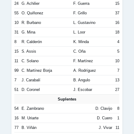
24
G. Achilier
F. Guerra
15
55
O. Quiñonez
F. Grillo
37
10
R. Burbano
L. Gustavino
16
31
G. Mina
L. Loor
18
8
R. Calderón
K. Minda
4
15
S. Assis
C. Oña
5
11
C. Solano
F. Martínez
10
99
C. Martínez Borja
A. Rodríguez
7
7
J. Carabalí
B. Angulo
13
51
D. Coronel
J. Escobar
27
Suplentes
54
E. Zambrano
D. Clavijo
8
16
M. Uriarte
D. Cuero
1
77
B. Viñán
J. Vivar
11