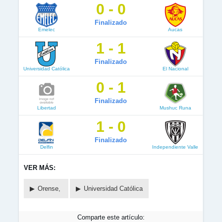
0 - 0
Finalizado
Emelec
Aucas
1 - 1
Finalizado
Universidad Católica
El Nacional
0 - 1
Finalizado
Libertad
Mushuc Runa
1 - 0
Finalizado
Delfin
Independiente Valle
VER MÁS:
Orense,
Universidad Católica
Comparte este artículo: