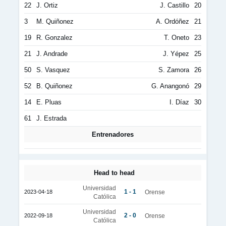
22
J. Ortiz
J. Castillo
20
3
M. Quiñonez
A. Ordóñez
21
19
R. Gonzalez
T. Oneto
23
21
J. Andrade
J. Yépez
25
50
S. Vasquez
S. Zamora
26
52
B. Quiñonez
G. Anangonó
29
14
E. Pluas
I. Díaz
30
61
J. Estrada
Entrenadores
Head to head
Universidad
1 - 1
2023-04-18
Orense
Católica
Universidad
2 - 0
2022-09-18
Orense
Católica