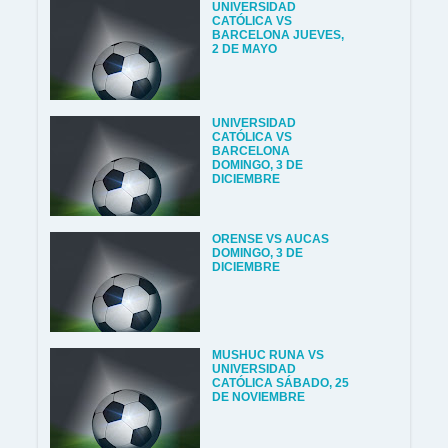
UNIVERSIDAD
CATÓLICA VS
BARCELONA JUEVES,
2 DE MAYO
UNIVERSIDAD
CATÓLICA VS
BARCELONA
DOMINGO, 3 DE
DICIEMBRE
ORENSE VS AUCAS
DOMINGO, 3 DE
DICIEMBRE
MUSHUC RUNA VS
UNIVERSIDAD
CATÓLICA SÁBADO, 25
DE NOVIEMBRE