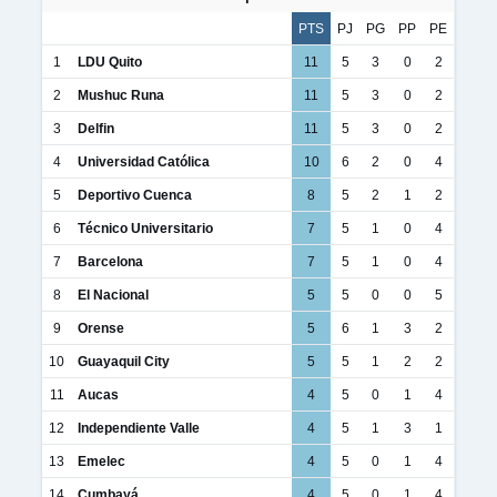
PTS
PJ
PG
PP
PE
1
LDU Quito
11
5
3
0
2
2
Mushuc Runa
11
5
3
0
2
3
Delfin
11
5
3
0
2
4
Universidad Católica
10
6
2
0
4
5
Deportivo Cuenca
8
5
2
1
2
6
Técnico Universitario
7
5
1
0
4
7
Barcelona
7
5
1
0
4
8
El Nacional
5
5
0
0
5
9
Orense
5
6
1
3
2
10
Guayaquil City
5
5
1
2
2
11
Aucas
4
5
0
1
4
12
Independiente Valle
4
5
1
3
1
13
Emelec
4
5
0
1
4
14
Cumbayá
4
5
0
1
4