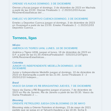
ORENSE VS AUCAS DOMINGO, 3 DE DICIEMBRE
Orense y Aucas juegan el domingo, 3 de diciembre de 2023 en Machala
a partir de las 23:00. Orense Finalizado 1 - 2 2023/12/03 Aucas
ResúmenEstadísticas del ...
EMELEC VS DEPORTIVO CUENCA DOMINGO, 3 DE DICIEMBRE
Emelec y Deportivo Cuenca juegan el domingo, 3 de diciembre de 2023
en Guayaquil a partir de las 23:00. Emelec Finalizado 2 - 1 2023/12/03
Deportivo Cuenca ...
Torneos, ligas
México
AMÉRICA VS TIGRES UANL LUNES, 18 DE DICIEMBRE
América y Tigres UANL juegan el lunes, 18 de diciembre de 2023 en
D.F. a partir de las 01:30.AméricaFinalizado0 - 02023/12/18Tigres
UANLResúmenEstadísticas...
Colombia
JUNIOR VS INDEPENDIENTE MEDELLÍN DOMINGO, 10 DE
DICIEMBRE
Junior y Independiente Medellín juegan el domingo, 10 de diciembre de
2023 en Barranquilla a partir de las 21:00. Junior Finalizado 3 - 2
2023/12/10 Indepen...
Brasil
VASCO DA GAMA VS RB BRAGANTINO JUEVES, 7 DE DICIEMBRE
Vasco da Gama y RB Bragantino juegan el jueves, 7 de diciembre de
2023 en Rio de Janeiro, Rio de Janeiro a partir de las 00:30. Vasco da
Gama Finalizado 2 -...
Blooming
ORIENTE PETROLERO JUEGA CON BLOOMING 23 DE MAYO
Blooming visita a Oriente Petrolero el domingo, 23 de mayo de 2021
partido que se juega en el Tahuichi Aguilera a las 19:30, fecha 9.