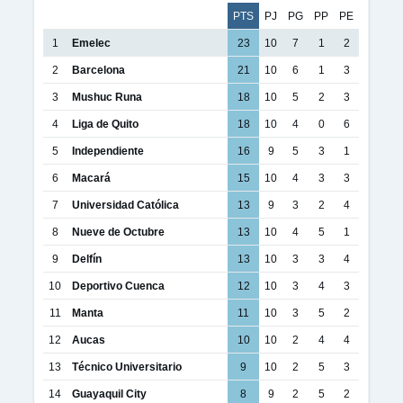
PTS
PJ
PG
PP
PE
1
Emelec
23
10
7
1
2
2
Barcelona
21
10
6
1
3
3
Mushuc Runa
18
10
5
2
3
4
Liga de Quito
18
10
4
0
6
5
Independiente
16
9
5
3
1
6
Macará
15
10
4
3
3
7
Universidad Católica
13
9
3
2
4
8
Nueve de Octubre
13
10
4
5
1
9
Delfín
13
10
3
3
4
10
Deportivo Cuenca
12
10
3
4
3
11
Manta
11
10
3
5
2
12
Aucas
10
10
2
4
4
13
Técnico Universitario
9
10
2
5
3
14
Guayaquil City
8
9
2
5
2