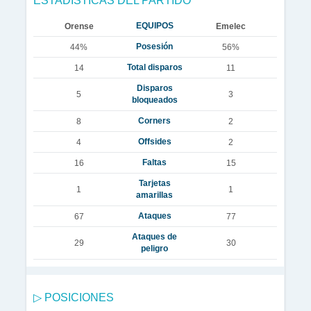
ESTADÍSTICAS DEL PARTIDO
EQUIPOS
Orense
Emelec
Posesión
44%
56%
Total disparos
14
11
Disparos
5
3
bloqueados
Corners
8
2
Offsides
4
2
Faltas
16
15
Tarjetas
1
1
amarillas
Ataques
67
77
Ataques de
29
30
peligro
▷ POSICIONES