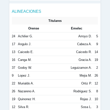
ALINEACIONES
Titulares
Orense
Emelec
24
Achilier G.
Arroyo D.
5
17
Angulo J.
Cabeza A.
9
13
Caicedo E.
Caicedo R.
14
16
Canga M.
Gracia A.
19
37
Godoy W.
Leguizamon A.
2
9
Lopez J.
Mejia M.
26
22
Murialdo A.
Ortiz P.
12
26
Nazareno A.
Rodriguez S.
8
19
Quinonez H.
Rojas J.
10
12
Silva R.
Sosa L.
3