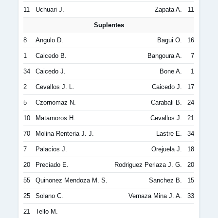
11
Uchuari J.
Zapata A.
11
Suplentes
8
Angulo D.
Bagui O.
16
1
Caicedo B.
Bangoura A.
7
34
Caicedo J.
Bone A.
1
2
Cevallos J. L.
Caicedo J.
17
5
Czornomaz N.
Carabali B.
24
10
Matamoros H.
Cevallos J.
21
70
Molina Renteria J. J.
Lastre E.
34
7
Palacios J.
Orejuela J.
18
20
Preciado E.
Rodriguez Perlaza J. G.
20
55
Quinonez Mendoza M. S.
Sanchez B.
15
25
Solano C.
Vernaza Mina J. A.
33
21
Tello M.