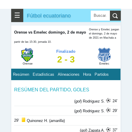
☰
Fútbol ecuatoriano
Orense y Emelec juegan
Orense vs Emelec domingo, 2 de mayo
el domingo, 2 de mayo
de 2021 en Machala a
partir de las 15:30, jornada 10.
Finalizado
2 - 3
Orense
Emelec
Resúmen
Estadísticas
Alineaciones
Hora
Partidos
RESÚMEN DEL PARTIDO, GOLES
24’
(
gol
) Rodriguez S.
29’
(
gol
) Rodriguez S.
29’
Quinonez H. (
amarilla
)
37’
(
gol
) Zapata A.