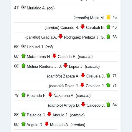
41’
Murialdo A. (
gol
)
45’
(
amarilla
) Mejia M.
46’
(
cambio
) Caicedo R.
Carabali B.
66’
(
cambio
) Gracia A.
Rodriguez Perlaza J. G.
68’
Uchuari J. (
gol
)
68’
Matamoros H.
Caicedo E. (
cambio
)
68’
Molina Renteria J. J.
Lopez J. (
cambio
)
71’
(
cambio
) Zapata A.
Orejuela J.
71’
(
cambio
) Rojas J.
Cevallos J.
79’
Preciado E.
Nazareno A. (
cambio
)
84’
(
cambio
) Arroyo D.
Caicedo J.
88’
Palacios J.
Angulo J. (
cambio
)
88’
Angulo D.
Murialdo A. (
cambio
)