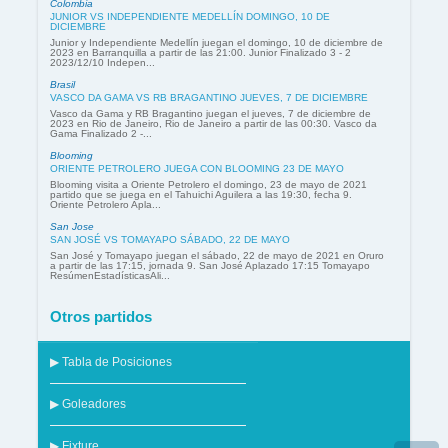
Colombia
JUNIOR VS INDEPENDIENTE MEDELLÍN DOMINGO, 10 DE
DICIEMBRE
Junior y Independiente Medellín juegan el domingo, 10 de diciembre de
2023 en Barranquilla a partir de las 21:00. Junior Finalizado 3 - 2
2023/12/10 Indepen...
Brasil
VASCO DA GAMA VS RB BRAGANTINO JUEVES, 7 DE DICIEMBRE
Vasco da Gama y RB Bragantino juegan el jueves, 7 de diciembre de
2023 en Rio de Janeiro, Rio de Janeiro a partir de las 00:30. Vasco da
Gama Finalizado 2 -...
Blooming
ORIENTE PETROLERO JUEGA CON BLOOMING 23 DE MAYO
Blooming visita a Oriente Petrolero el domingo, 23 de mayo de 2021
partido que se juega en el Tahuichi Aguilera a las 19:30, fecha 9.
Oriente Petrolero Apla...
San Jose
SAN JOSÉ VS TOMAYAPO SÁBADO, 22 DE MAYO
San José y Tomayapo juegan el sábado, 22 de mayo de 2021 en Oruro
a partir de las 17:15, jornada 9. San José Aplazado 17:15 Tomayapo
ResúmenEstadísticasAli...
Otros partidos
▶ Tabla de Posiciones
▶ Goleadores
▶ Fixture