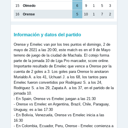
15
Olmedo
6
9
1
5
3
16
Orense
5
10
1
7
2
Información y datos del partido
Orense y Emelec van por los tres puntos el domingo, 2 de
mayo de 2021 a las 20:00, este match es en el 9 de Mayo
terreno de juego de la ciudad de Machala. El cotejo forma
parte de la jornada 10 de Liga Pro marcador, score online.
Importante resultado de Emelec que vence a Orense por la
cuenta de 2 goles a 3. Los goles para Orense lo anotaron
Murialdo A. a los 41, Uchuari J. a los 68, los tantos para
Emelec fueron convertidos por Rodriguez S. a los 24,
Rodriguez S. a los 29, Zapata A. a los 37, en el partido de la
jornada 10.
- En Spain, Orense vs Emelec juegan a las 21:30
- Orense vs Emelec en Argentina, Brazil, Chile, Paraguay,
Uruguay, es a las 17:30
- En Bolivia, Venezuela, Orense vs Emelec inicia a las
16:30
- En Colombia, Ecuador, Peru, Orense - Emelec comienza a