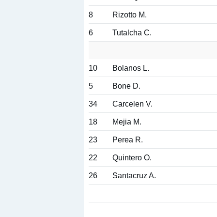
8
Rizotto M.
6
Tutalcha C.
10
Bolanos L.
5
Bone D.
34
Carcelen V.
18
Mejia M.
23
Perea R.
22
Quintero O.
26
Santacruz A.