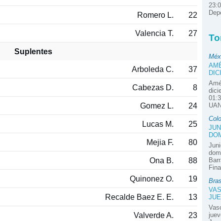
23:0
Depo
Romero L.
22
Valencia T.
27
To
Suplentes
Méx
AMÉ
Arboleda C.
37
DIC
Amér
Cabezas D.
8
dici
01:3
Gomez L.
24
UAN
Col
Lucas M.
25
JUN
DOM
Mejia F.
80
Juni
domi
Ona B.
88
Barr
Fina
Quinonez O.
19
Bras
VAS
Recalde Baez E. E.
13
JUE
Vas
Valverde A.
23
juev