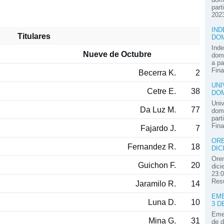
part
2023
IND
Titulares
DOM
Inde
Nueve de Octubre
domi
a pa
Fina
Becerra K.
2
UNI
Cetre E.
38
DOM
Univ
Da Luz M.
77
domi
part
Fina
Fajardo J.
7
ORE
Fernandez R.
18
DIC
Oren
Guichon F.
20
dici
23:0
Resú
Jaramilo R.
14
EME
Luna D.
10
3 D
Emel
Mina G.
31
de d