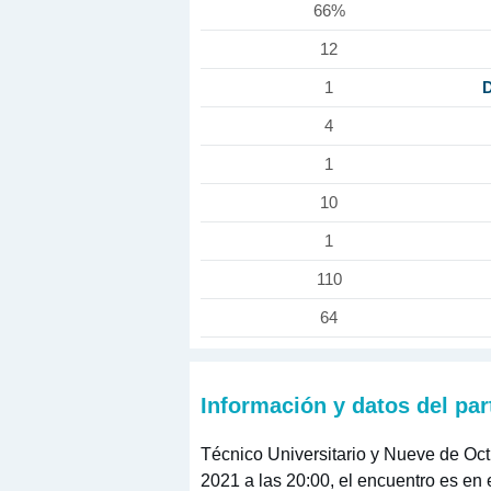
66%
12
D
1
4
1
10
1
110
64
Información y datos del par
Técnico Universitario y Nueve de Octu
2021 a las 20:00, el encuentro es en 