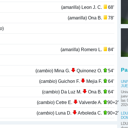
(
amarilla
) Leon J. C.
68’
(
amarilla
) Ona B.
78’
o
)
(
amarilla
) Romero L.
84’
Pa
(
cambio
) Mina G.
Quinonez O.
54’
(
cambio
) Guichon F.
Mejia F.
64’
UNI
JUE
(
cambio
) Da Luz M.
Ona B.
64’
Univ
juev
las 
(
cambio
) Cetre E.
Valverde A.
90+2’
2024
(
cambio
) Luna D.
Arboleda C.
90+2’
LDU
DOM
LDU 
domi