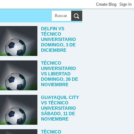
DELFIN VS
TÉCNICO
UNIVERSITARIO
DOMINGO, 3 DE
DICIEMBRE
TÉCNICO
UNIVERSITARIO
VS LIBERTAD
DOMINGO, 26 DE
NOVIEMBRE
GUAYAQUIL CITY
VS TÉCNICO
UNIVERSITARIO
SÁBADO, 11 DE
NOVIEMBRE
TÉCNICO