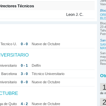
Jane
Vasc
irectores Técnicos
Blo
Leon J. C.
ORI
BLO
Bloo
23 d
Tahu
Petr
San
0 - 0
Tecnico U.
Nueve de Octubre
SAN
MA
San
IVERSITARIO
mayo
jor
Resú
0 - 1
iversitario
Delfín
3 - 0
Barcelona
Técnico Universitario
Ot
0 - 0
iversitario
Nueve de Octubre
OCTUBRE
de 
4 - 2
ga de Quito
Nueve de Octubre