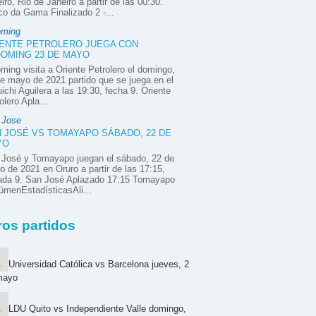
iro, Rio de Janeiro a partir de las 00:30.
o da Gama Finalizado 2 -...
oming
ENTE PETROLERO JUEGA CON
OMING 23 DE MAYO
ming visita a Oriente Petrolero el domingo,
e mayo de 2021 partido que se juega en el
ichi Aguilera a las 19:30, fecha 9. Oriente
olero Apla...
 Jose
 JOSÉ VS TOMAYAPO SÁBADO, 22 DE
YO
 José y Tomayapo juegan el sábado, 22 de
 de 2021 en Oruro a partir de las 17:15,
nada 9. San José Aplazado 17:15 Tomayapo
menEstadísticasAli...
ros partidos
Universidad Católica vs Barcelona jueves, 2
mayo
LDU Quito vs Independiente Valle domingo,