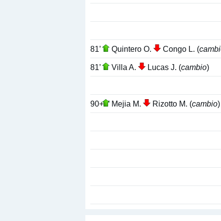
81’
Quintero O.
Congo L. (
cambi
81’
Villa A.
Lucas J. (
cambio
)
90+2’
Mejia M.
Rizotto M. (
cambio
)