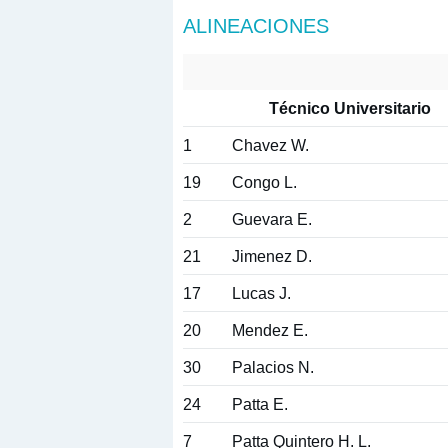
ALINEACIONES
Técnico Universitario
1
Chavez W.
19
Congo L.
2
Guevara E.
21
Jimenez D.
17
Lucas J.
20
Mendez E.
30
Palacios N.
24
Patta E.
7
Patta Quintero H. L.