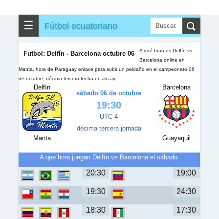
✎
▼
Otros
☰
Fútbol ecuatoriano
A qué hora es Delfín vs
Futbol: Delfín - Barcelona octubre 06
Barcelona online en
Manta, hora de Paraguay enlace para subir un peldaño en el campeonato 06
de octubre, décima tercera fecha en Jocay
Delfín
Barcelona
sábado 06 de octubre
19:30
UTC-4
décima tercera jornada
Manta
Guayaquil
A que hora juegan Delfín vs Barcelona el sábado.
20:30
19:00
19:30
24:30
18:30
17:30