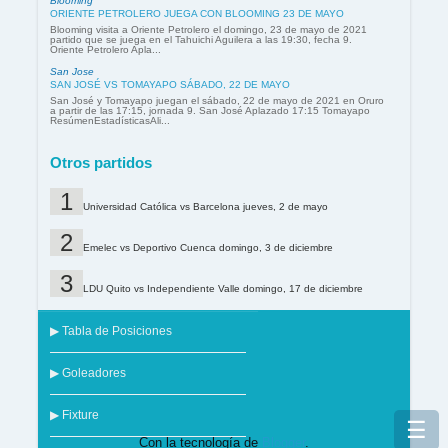
Blooming
ORIENTE PETROLERO JUEGA CON BLOOMING 23 DE MAYO
Blooming visita a Oriente Petrolero el domingo, 23 de mayo de 2021
partido que se juega en el Tahuichi Aguilera a las 19:30, fecha 9.
Oriente Petrolero Apla...
San Jose
SAN JOSÉ VS TOMAYAPO SÁBADO, 22 DE MAYO
San José y Tomayapo juegan el sábado, 22 de mayo de 2021 en Oruro
a partir de las 17:15, jornada 9. San José Aplazado 17:15 Tomayapo
ResúmenEstadísticasAli...
Otros partidos
Universidad Católica vs Barcelona jueves, 2 de mayo
Emelec vs Deportivo Cuenca domingo, 3 de diciembre
LDU Quito vs Independiente Valle domingo, 17 de diciembre
▶ Tabla de Posiciones
▶ Goleadores
▶ Fixture
☰
Con la tecnología de
Blogger
.