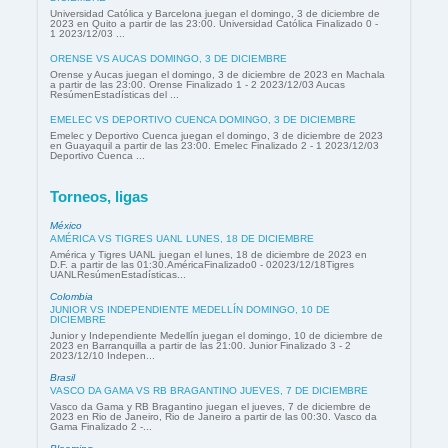
Universidad Católica y Barcelona juegan el domingo, 3 de diciembre de
2023 en Quito a partir de las 23:00. Universidad Católica Finalizado 0 -
1 2023/12/03 ...
ORENSE VS AUCAS DOMINGO, 3 DE DICIEMBRE
Orense y Aucas juegan el domingo, 3 de diciembre de 2023 en Machala
a partir de las 23:00. Orense Finalizado 1 - 2 2023/12/03 Aucas
ResúmenEstadísticas del ...
EMELEC VS DEPORTIVO CUENCA DOMINGO, 3 DE DICIEMBRE
Emelec y Deportivo Cuenca juegan el domingo, 3 de diciembre de 2023
en Guayaquil a partir de las 23:00. Emelec Finalizado 2 - 1 2023/12/03
Deportivo Cuenca ...
Torneos, ligas
México
AMÉRICA VS TIGRES UANL LUNES, 18 DE DICIEMBRE
América y Tigres UANL juegan el lunes, 18 de diciembre de 2023 en
D.F. a partir de las 01:30.AméricaFinalizado0 - 02023/12/18Tigres
UANLResúmenEstadísticas...
Colombia
JUNIOR VS INDEPENDIENTE MEDELLÍN DOMINGO, 10 DE
DICIEMBRE
Junior y Independiente Medellín juegan el domingo, 10 de diciembre de
2023 en Barranquilla a partir de las 21:00. Junior Finalizado 3 - 2
2023/12/10 Indepen...
Brasil
VASCO DA GAMA VS RB BRAGANTINO JUEVES, 7 DE DICIEMBRE
Vasco da Gama y RB Bragantino juegan el jueves, 7 de diciembre de
2023 en Rio de Janeiro, Rio de Janeiro a partir de las 00:30. Vasco da
Gama Finalizado 2 -...