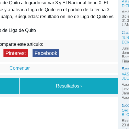
AMÉ
a de Quito a logrado sumar 3 y El Nacional tiene 0, El
DIC
 y apalear a Liga de Quito en el partido de la fecha 3
Amér
hualpa, Búsquedas: resultado online de Liga de Quito vs
dici
01:3
UAN
 de Liga de Quito
Col
JUN
DOM
mparte este artículo:
Juni
domi
Pinterest
Facebook
Barr
Fina
Comentar
Bras
VAS
JUE
Vas
Resultados ›
juev
Jane
Vasc
Blo
ORI
BLO
Bloo
23 d