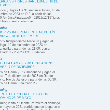
RICA VS TIGRES UANL LUNES, 18 DE
IEMBRE
ica y Tigres UANL juegan el lunes, 18 de
embre de 2023 en D.F. a partir de las
0.AméricaFinalizado0 - 02023/12/18Tigres
LResúmenEstadísticas...
ombia
IOR VS INDEPENDIENTE MEDELLÍN
INGO, 10 DE DICIEMBRE
or y Independiente Medellín juegan el
ngo, 10 de diciembre de 2023 en
anquilla a partir de las 21:00. Junior
lizado 3 - 2 2023/12/10 Indepen...
il
CO DA GAMA VS RB BRAGANTINO
VES, 7 DE DICIEMBRE
co da Gama y RB Bragantino juegan el
es, 7 de diciembre de 2023 en Rio de
iro, Rio de Janeiro a partir de las 00:30.
o da Gama Finalizado 2 -...
oming
ENTE PETROLERO JUEGA CON
OMING 23 DE MAYO
ming visita a Oriente Petrolero el domingo,
e mayo de 2021 partido que se juega en el