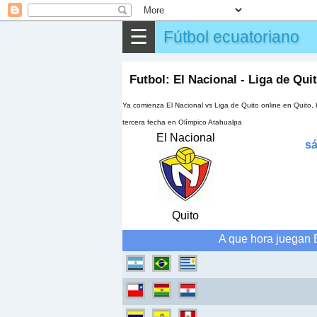
⌕
Buscar
☰
Fútbol ecuatoriano
▶
Partido
✎
Otros
Futbol: El Nacional - Liga de Qui
Ya comienza El Nacional vs Liga de Quito online en Quito,
tercera fecha en Olímpico Atahualpa
El Nacional
sá
Quito
A que hora juegan E