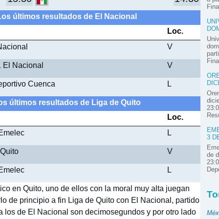
Fina
Los últimos resultados de El Nacional
UNI
DOM
Loc.
Univ
Nacional
V
domi
part
Fina
1 El Nacional
V
ORE
Deportivo Cuenca
L
DIC
Oren
dici
os últimos resultados de Liga de Quito
23:0
Resú
Loc.
EME
 Emelec
L
3 D
Emel
 Quito
V
de d
23:0
 Emelec
L
Depo
ico en Quito, uno de ellos con la moral muy alta juegan
To
lo de principio a fin Liga de Quito con El Nacional, partido
ga los de El Nacional son decimosegundos y por otro lado
Méx