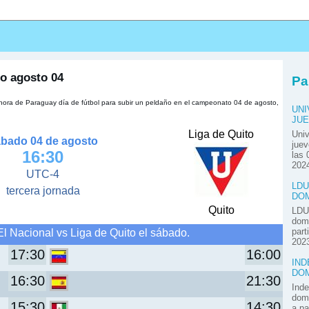
s
to agosto 04
Pa
 hora de Paraguay día de fútbol para subir un peldaño en el campeonato 04 de agosto,
UNI
JUE
Liga de Quito
Univ
bado 04 de agosto
juev
16:30
las 
2024
UTC-4
LDU
tercera jornada
DOM
Quito
LDU 
domi
l Nacional vs Liga de Quito el sábado.
part
2023
17:30
16:00
IND
DOM
16:30
21:30
Inde
domi
15:30
14:30
a pa