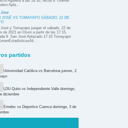
ichi Aguilera a las 19:30, fecha 9. Oriente
olero Apla...
 Jose
 JOSÉ VS TOMAYAPO SÁBADO, 22 DE
YO
 José y Tomayapo juegan el sábado, 22 de
 de 2021 en Oruro a partir de las 17:15,
nada 9. San José Aplazado 17:15 Tomayapo
menEstadísticasAli...
ros partidos
Universidad Católica vs Barcelona jueves, 2
mayo
LDU Quito vs Independiente Valle domingo,
e diciembre
Emelec vs Deportivo Cuenca domingo, 3 de
embre