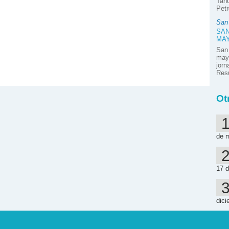
Tahu
Petr
San
SAN
MA
San
mayo
jor
Resú
Ot
de 
17 d
dici