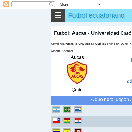
⌕
Buscar
☰
Fútbol ecuatoriano
▶
Partido
✎
Otros
Futbol: Aucas - Universidad Cató
Comienza Aucas vs Universidad Católica online en Quito, h
Alberto Spencer
Aucas
dé
Quito
A que hora juegan A