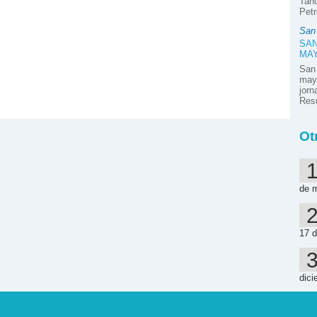
Tahu
Petr
San
SAN
MA
San
mayo
jor
Resú
Ot
de 
17 d
dici