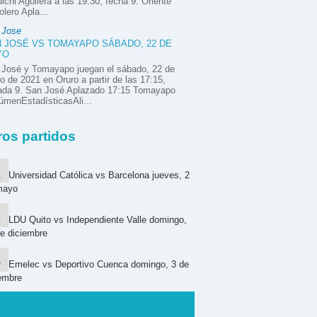
ichi Aguilera a las 19:30, fecha 9. Oriente
olero Apla...
 Jose
 JOSÉ VS TOMAYAPO SÁBADO, 22 DE
YO
 José y Tomayapo juegan el sábado, 22 de
 de 2021 en Oruro a partir de las 17:15,
nada 9. San José Aplazado 17:15 Tomayapo
menEstadísticasAli...
ros partidos
Universidad Católica vs Barcelona jueves, 2
mayo
LDU Quito vs Independiente Valle domingo,
e diciembre
Emelec vs Deportivo Cuenca domingo, 3 de
embre