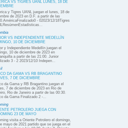
RICA VS TIGRES UANL LUNES, 18 DE
IEMBRE
ica y Tigres UANL juegan el lunes, 18 de
embre de 2023 en D.F. a partir de las
0.AméricaFinalizado0 - 02023/12/18Tigres
LResúmenEstadísticas...
ombia
IOR VS INDEPENDIENTE MEDELLÍN
INGO, 10 DE DICIEMBRE
or y Independiente Medellín juegan el
ngo, 10 de diciembre de 2023 en
anquilla a partir de las 21:00. Junior
lizado 3 - 2 2023/12/10 Indepen...
il
CO DA GAMA VS RB BRAGANTINO
VES, 7 DE DICIEMBRE
co da Gama y RB Bragantino juegan el
es, 7 de diciembre de 2023 en Rio de
iro, Rio de Janeiro a partir de las 00:30.
o da Gama Finalizado 2 -...
oming
ENTE PETROLERO JUEGA CON
OMING 23 DE MAYO
ming visita a Oriente Petrolero el domingo,
e mayo de 2021 partido que se juega en el