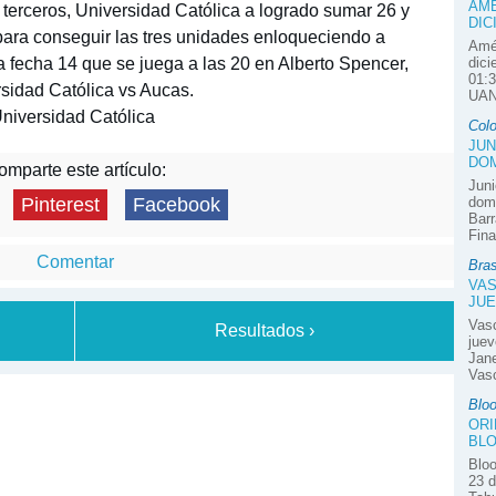
AMÉ
 terceros, Universidad Católica a logrado sumar 26 y
DIC
 para conseguir las tres unidades enloqueciendo a
Amér
la fecha 14 que se juega a las 20 en Alberto Spencer,
dici
01:3
sidad Católica vs Aucas.
UAN
niversidad Católica
Col
JUN
DOM
mparte este artículo:
Juni
domi
Pinterest
Facebook
Barr
Fina
Comentar
Bras
VAS
JUE
Vas
Resultados ›
juev
Jane
Vasc
Blo
ORI
BLO
Bloo
23 d