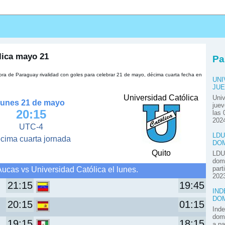
s
lica mayo 21
Pa
ora de Paraguay rivalidad con goles para celebrar 21 de mayo, décima cuarta fecha en
UNI
JUE
Universidad Católica
Univ
lunes 21 de mayo
juev
20:15
las 
2024
UTC-4
LDU
cima cuarta jornada
DOM
Quito
LDU 
domi
ucas vs Universidad Católica el lunes.
part
2023
21:15
19:45
IND
DOM
20:15
01:15
Inde
domi
19:15
18:15
a pa