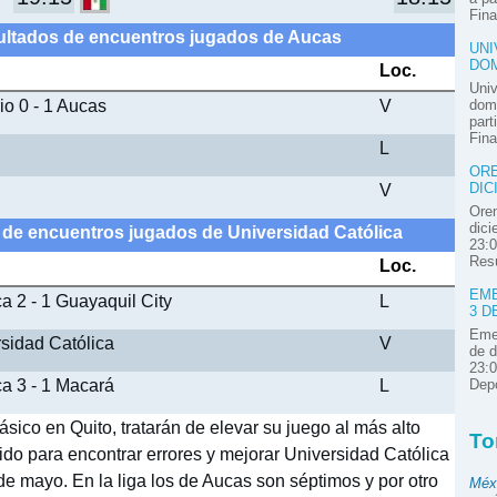
Fina
ultados de encuentros jugados de Aucas
UNI
DOM
Loc.
Univ
io 0 - 1 Aucas
V
domi
part
Fina
L
ORE
V
DIC
Oren
dici
 de encuentros jugados de Universidad Católica
23:0
Resú
Loc.
EME
a 2 - 1 Guayaquil City
L
3 D
Emel
rsidad Católica
V
de d
23:0
ca 3 - 1 Macará
L
Depo
sico en Quito, tratarán de elevar su juego al más alto
To
tido para encontrar errores y mejorar Universidad Católica
de mayo. En la liga los de Aucas son séptimos y por otro
Méx