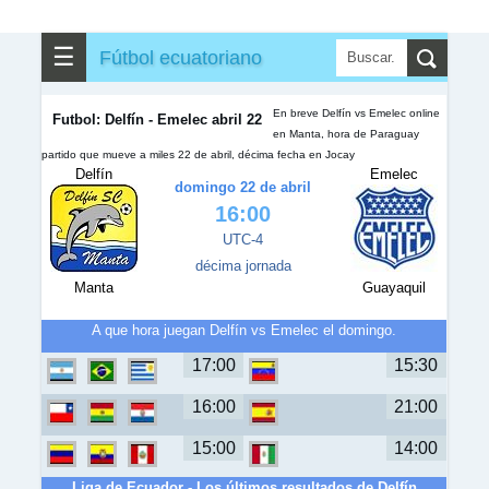
✎
▼
Otros
☰
Fútbol ecuatoriano
En breve Delfín vs Emelec online
Futbol: Delfín - Emelec abril 22
en Manta, hora de Paraguay
partido que mueve a miles 22 de abril, décima fecha en Jocay
Delfín
Emelec
domingo 22 de abril
16:00
UTC-4
décima jornada
Manta
Guayaquil
A que hora juegan Delfín vs Emelec el domingo.
17:00
15:30
16:00
21:00
15:00
14:00
Liga de Ecuador - Los últimos resultados de Delfín