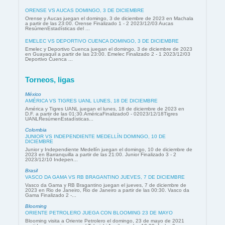
ORENSE VS AUCAS DOMINGO, 3 DE DICIEMBRE
Orense y Aucas juegan el domingo, 3 de diciembre de 2023 en Machala
a partir de las 23:00. Orense Finalizado 1 - 2 2023/12/03 Aucas
ResúmenEstadísticas del ...
EMELEC VS DEPORTIVO CUENCA DOMINGO, 3 DE DICIEMBRE
Emelec y Deportivo Cuenca juegan el domingo, 3 de diciembre de 2023
en Guayaquil a partir de las 23:00. Emelec Finalizado 2 - 1 2023/12/03
Deportivo Cuenca ...
Torneos, ligas
México
AMÉRICA VS TIGRES UANL LUNES, 18 DE DICIEMBRE
América y Tigres UANL juegan el lunes, 18 de diciembre de 2023 en
D.F. a partir de las 01:30.AméricaFinalizado0 - 02023/12/18Tigres
UANLResúmenEstadísticas...
Colombia
JUNIOR VS INDEPENDIENTE MEDELLÍN DOMINGO, 10 DE
DICIEMBRE
Junior y Independiente Medellín juegan el domingo, 10 de diciembre de
2023 en Barranquilla a partir de las 21:00. Junior Finalizado 3 - 2
2023/12/10 Indepen...
Brasil
VASCO DA GAMA VS RB BRAGANTINO JUEVES, 7 DE DICIEMBRE
Vasco da Gama y RB Bragantino juegan el jueves, 7 de diciembre de
2023 en Rio de Janeiro, Rio de Janeiro a partir de las 00:30. Vasco da
Gama Finalizado 2 -...
Blooming
ORIENTE PETROLERO JUEGA CON BLOOMING 23 DE MAYO
Blooming visita a Oriente Petrolero el domingo, 23 de mayo de 2021