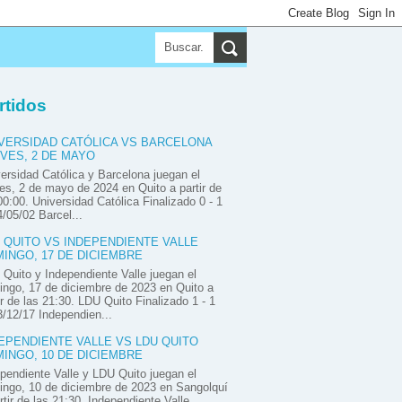
▼
▼
▼
rtidos
VERSIDAD CATÓLICA VS BARCELONA
VES, 2 DE MAYO
ersidad Católica y Barcelona juegan el
es, 2 de mayo de 2024 en Quito a partir de
00:00. Universidad Católica Finalizado 0 - 1
/05/02 Barcel...
 QUITO VS INDEPENDIENTE VALLE
INGO, 17 DE DICIEMBRE
Quito y Independiente Valle juegan el
ngo, 17 de diciembre de 2023 en Quito a
ir de las 21:30. LDU Quito Finalizado 1 - 1
/12/17 Independien...
EPENDIENTE VALLE VS LDU QUITO
INGO, 10 DE DICIEMBRE
pendiente Valle y LDU Quito juegan el
ngo, 10 de diciembre de 2023 en Sangolquí
rtir de las 21:30. Independiente Valle