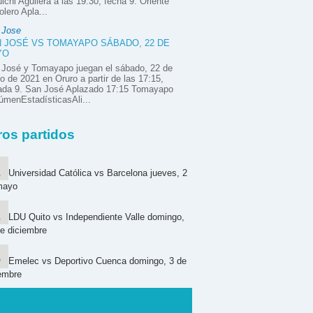
ichi Aguilera a las 19:30, fecha 9. Oriente
olero Apla...
 Jose
 JOSÉ VS TOMAYAPO SÁBADO, 22 DE
YO
 José y Tomayapo juegan el sábado, 22 de
 de 2021 en Oruro a partir de las 17:15,
nada 9. San José Aplazado 17:15 Tomayapo
menEstadísticasAli...
ros partidos
Universidad Católica vs Barcelona jueves, 2
mayo
LDU Quito vs Independiente Valle domingo,
e diciembre
Emelec vs Deportivo Cuenca domingo, 3 de
embre