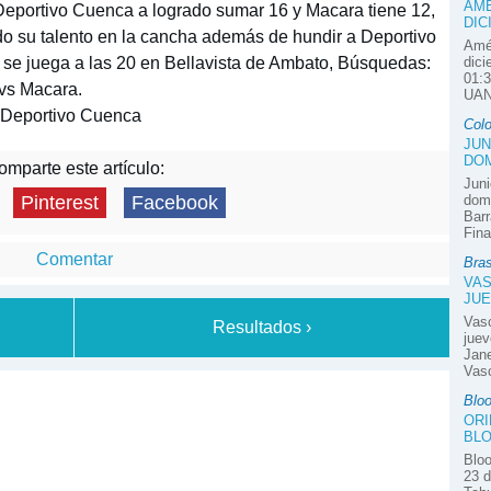
AMÉ
Deportivo Cuenca a logrado sumar 16 y Macara tiene 12,
DIC
do su talento en la cancha además de hundir a Deportivo
Amér
e se juega a las 20 en Bellavista de Ambato, Búsquedas:
dici
01:3
 vs Macara.
UAN
 Deportivo Cuenca
Col
JUN
DOM
mparte este artículo:
Juni
domi
Pinterest
Facebook
Barr
Fina
Comentar
Bras
VAS
JUE
Vas
Resultados ›
juev
Jane
Vasc
Blo
ORI
BLO
Bloo
23 d