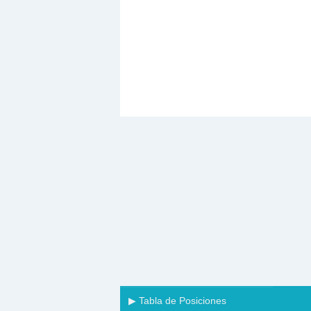
▶ Tabla de Posiciones