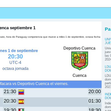
s
enca septiembre 1
Pa
bato, hora de Paraguay competencia que mueve a miles 1 de septiembre, octava fecha
UNI
JUE
Deportivo Cuenca
Univ
rnes 1 de septiembre
juev
20:30
las 
2024
UTC-4
LDU
octava jornada
DOM
Cuenca
LDU 
domi
Macara vs Deportivo Cuenca el viernes.
part
2023
21:30
20:00
IND
DOM
20:30
01:30
Inde
domi
19:30
18:30
a pa