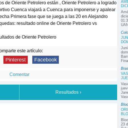
AMÉ
s de Oriente Petrolero están , Oriente Petrolero a logrado
DIC
ortivo Cuenca viajará a Cuenca para imponerse y apalear
Amér
 fecha Primera fase que se juega a las 20 en Alejandro
dici
01:3
uedas: resultado online de Oriente Petrolero vs
UAN
Col
ltados de Oriente Petrolero
JUN
DOM
Juni
mparte este artículo:
domi
Barr
Pinterest
Facebook
Fina
Bras
VAS
Comentar
JUE
Vas
juev
Resultados ›
Jane
Vasc
Blo
ORI
BLO
Bloo
23 d