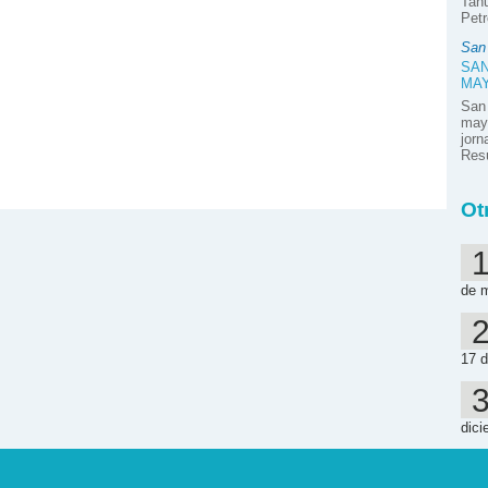
Tahu
Petr
San
SAN
MA
San
mayo
jor
Resú
Ot
de 
17 d
dici