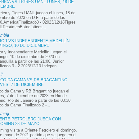
RICA VS TIGRES UANL LUNES, 18 DE
IEMBRE
ica y Tigres UANL juegan el lunes, 18 de
embre de 2023 en D.F. a partir de las
0.AméricaFinalizado0 - 02023/12/18Tigres
LResúmenEstadísticas...
ombia
IOR VS INDEPENDIENTE MEDELLÍN
INGO, 10 DE DICIEMBRE
or y Independiente Medellín juegan el
ngo, 10 de diciembre de 2023 en
anquilla a partir de las 21:00. Junior
lizado 3 - 2 2023/12/10 Indepen...
il
CO DA GAMA VS RB BRAGANTINO
VES, 7 DE DICIEMBRE
co da Gama y RB Bragantino juegan el
es, 7 de diciembre de 2023 en Rio de
iro, Rio de Janeiro a partir de las 00:30.
o da Gama Finalizado 2 -...
oming
ENTE PETROLERO JUEGA CON
OMING 23 DE MAYO
ming visita a Oriente Petrolero el domingo,
e mayo de 2021 partido que se juega en el