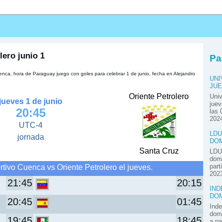
s
lero junio 1
Pa
enca, hora de Paraguay juego con goles para celebrar 1 de junio, fecha en Alejandro
UNI
JUE
Oriente Petrolero
Univ
jueves 1 de junio
juev
20:45
las 
2024
UTC-4
LDU
jornada
DOM
Santa Cruz
LDU 
domi
tivo Cuenca vs Oriente Petrolero el jueves.
part
2023
21:45
20:15
IND
DOM
20:45
01:45
Inde
domi
19:45
18:45
a pa