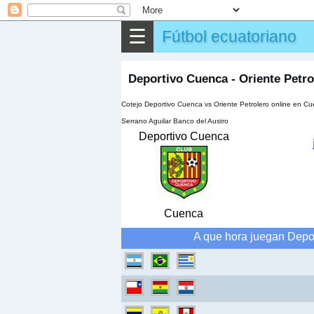
⌕
Buscar
☰
Fútbol ecuatoriano
▶
Partido
✎
Otros
Deportivo Cuenca - Oriente Petro
Cotejo Deportivo Cuenca vs Oriente Petrolero online en Cu
Serrano Aguilar Banco del Austro
Deportivo Cuenca
Cuenca
A que hora juegan Depor