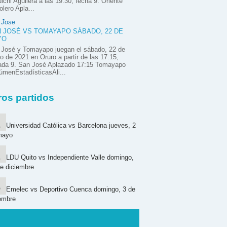
ichi Aguilera a las 19:30, fecha 9. Oriente
olero Apla...
 Jose
 JOSÉ VS TOMAYAPO SÁBADO, 22 DE
YO
 José y Tomayapo juegan el sábado, 22 de
 de 2021 en Oruro a partir de las 17:15,
nada 9. San José Aplazado 17:15 Tomayapo
menEstadísticasAli...
ros partidos
Universidad Católica vs Barcelona jueves, 2
mayo
LDU Quito vs Independiente Valle domingo,
e diciembre
Emelec vs Deportivo Cuenca domingo, 3 de
embre