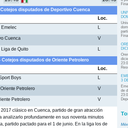
Fina
- Cotejos disputados de Deportivo Cuenca
UNI
DOM
Loc.
Univ
- Emelec
L
domi
part
Fina
ivo Cuenca
V
ORE
 Liga de Quito
L
DIC
Oren
dici
- Cotejos disputados de Oriente Petrolero
23:0
Resú
Loc.
EME
 Sport Boys
L
3 D
Emel
 Oriente Petrolero
V
de d
23:0
riente Petrolero
V
Depo
 2017 clásico en Cuenca, partido de gran atracción
To
ara analizarlo profundamente en sus noventa minutos
 partido pactado para el 1 de junio. En la liga los de
Méx