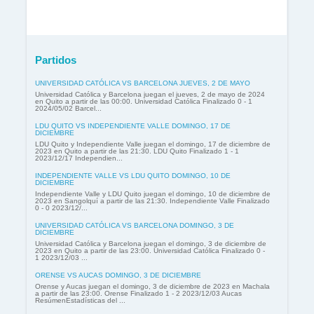
Partidos
UNIVERSIDAD CATÓLICA VS BARCELONA JUEVES, 2 DE MAYO
Universidad Católica y Barcelona juegan el jueves, 2 de mayo de 2024
en Quito a partir de las 00:00. Universidad Católica Finalizado 0 - 1
2024/05/02 Barcel...
LDU QUITO VS INDEPENDIENTE VALLE DOMINGO, 17 DE
DICIEMBRE
LDU Quito y Independiente Valle juegan el domingo, 17 de diciembre de
2023 en Quito a partir de las 21:30. LDU Quito Finalizado 1 - 1
2023/12/17 Independien...
INDEPENDIENTE VALLE VS LDU QUITO DOMINGO, 10 DE
DICIEMBRE
Independiente Valle y LDU Quito juegan el domingo, 10 de diciembre de
2023 en Sangolquí a partir de las 21:30. Independiente Valle Finalizado
0 - 0 2023/12/...
UNIVERSIDAD CATÓLICA VS BARCELONA DOMINGO, 3 DE
DICIEMBRE
Universidad Católica y Barcelona juegan el domingo, 3 de diciembre de
2023 en Quito a partir de las 23:00. Universidad Católica Finalizado 0 -
1 2023/12/03 ...
ORENSE VS AUCAS DOMINGO, 3 DE DICIEMBRE
Orense y Aucas juegan el domingo, 3 de diciembre de 2023 en Machala
a partir de las 23:00. Orense Finalizado 1 - 2 2023/12/03 Aucas
ResúmenEstadísticas del ...