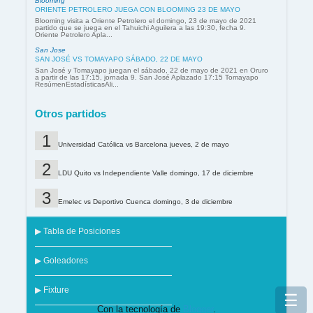
Blooming
ORIENTE PETROLERO JUEGA CON BLOOMING 23 DE MAYO
Blooming visita a Oriente Petrolero el domingo, 23 de mayo de 2021
partido que se juega en el Tahuichi Aguilera a las 19:30, fecha 9.
Oriente Petrolero Apla...
San Jose
SAN JOSÉ VS TOMAYAPO SÁBADO, 22 DE MAYO
San José y Tomayapo juegan el sábado, 22 de mayo de 2021 en Oruro
a partir de las 17:15, jornada 9. San José Aplazado 17:15 Tomayapo
ResúmenEstadísticasAli...
Otros partidos
Universidad Católica vs Barcelona jueves, 2 de mayo
LDU Quito vs Independiente Valle domingo, 17 de diciembre
Emelec vs Deportivo Cuenca domingo, 3 de diciembre
▶ Tabla de Posiciones
▶ Goleadores
▶ Fixture
☰
Con la tecnología de
Blogger
.