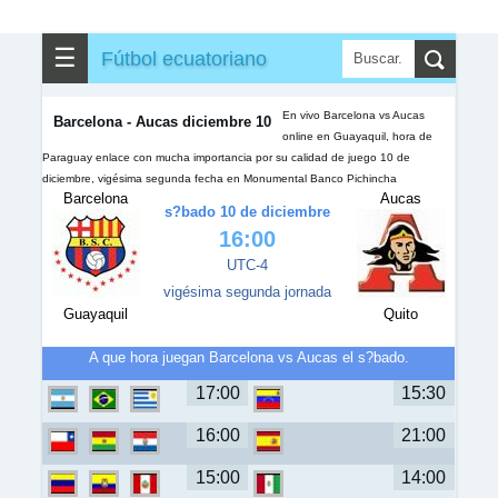
✎
▼
Otros
☰
Fútbol ecuatoriano
En vivo Barcelona vs Aucas
Barcelona - Aucas diciembre 10
online en Guayaquil, hora de
Paraguay enlace con mucha importancia por su calidad de juego 10 de
diciembre, vigésima segunda fecha en Monumental Banco Pichincha
Barcelona
Aucas
s?bado 10 de diciembre
16:00
UTC-4
vigésima segunda jornada
Guayaquil
Quito
A que hora juegan Barcelona vs Aucas el s?bado.
17:00
15:30
16:00
21:00
15:00
14:00