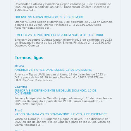
Universidad Católica y Barcelona juegan el domingo, 3 de diciembre de
2023 en Quito a partir de las 23:00. Universidad Católica Finalizado 0 -
1 2023/12/03 ...
ORENSE VS AUCAS DOMINGO, 3 DE DICIEMBRE
Orense y Aucas juegan el domingo, 3 de diciembre de 2023 en Machala
a partir de las 23:00. Orense Finalizado 1 - 2 2023/12/03 Aucas
ResúmenEstadísticas del ...
EMELEC VS DEPORTIVO CUENCA DOMINGO, 3 DE DICIEMBRE
Emelec y Deportivo Cuenca juegan el domingo, 3 de diciembre de 2023
en Guayaquil a partir de las 23:00. Emelec Finalizado 2 - 1 2023/12/03
Deportivo Cuenca ...
Torneos, ligas
México
AMÉRICA VS TIGRES UANL LUNES, 18 DE DICIEMBRE
América y Tigres UANL juegan el lunes, 18 de diciembre de 2023 en
D.F. a partir de las 01:30.AméricaFinalizado0 - 02023/12/18Tigres
UANLResúmenEstadísticas...
Colombia
JUNIOR VS INDEPENDIENTE MEDELLÍN DOMINGO, 10 DE
DICIEMBRE
Junior y Independiente Medellín juegan el domingo, 10 de diciembre de
2023 en Barranquilla a partir de las 21:00. Junior Finalizado 3 - 2
2023/12/10 Indepen...
Brasil
VASCO DA GAMA VS RB BRAGANTINO JUEVES, 7 DE DICIEMBRE
Vasco da Gama y RB Bragantino juegan el jueves, 7 de diciembre de
2023 en Rio de Janeiro, Rio de Janeiro a partir de las 00:30. Vasco da
Gama Finalizado 2 -...