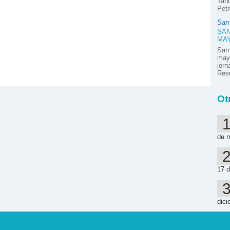
Tahu
Petr
San
SAN
MA
San
mayo
jor
Resú
Ot
de 
17 d
dici