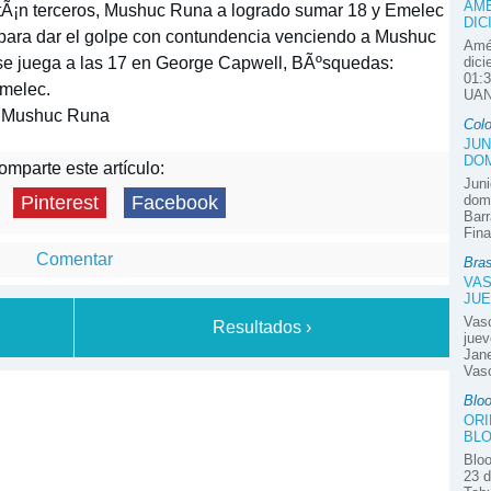
AMÉ
stÃ¡n terceros, Mushuc Runa a logrado sumar 18 y Emelec
DIC
 para dar el golpe con contundencia venciendo a Mushuc
Amér
 se juega a las 17 en George Capwell, BÃºsquedas:
dici
01:3
Emelec.
UAN
e Mushuc Runa
Col
JUN
DOM
mparte este artículo:
Juni
domi
Pinterest
Facebook
Barr
Fina
Comentar
Bras
VAS
JUE
Vas
Resultados ›
juev
Jane
Vasc
Blo
ORI
BLO
Bloo
23 d