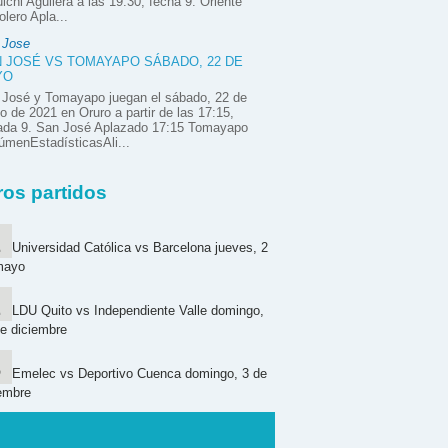
ichi Aguilera a las 19:30, fecha 9. Oriente
olero Apla...
 Jose
 JOSÉ VS TOMAYAPO SÁBADO, 22 DE
YO
 José y Tomayapo juegan el sábado, 22 de
 de 2021 en Oruro a partir de las 17:15,
nada 9. San José Aplazado 17:15 Tomayapo
menEstadísticasAli...
ros partidos
Universidad Católica vs Barcelona jueves, 2
mayo
LDU Quito vs Independiente Valle domingo,
e diciembre
Emelec vs Deportivo Cuenca domingo, 3 de
embre