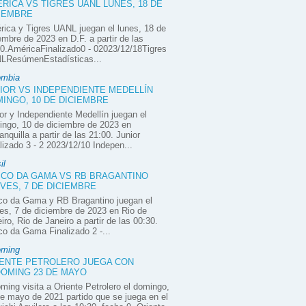
RICA VS TIGRES UANL LUNES, 18 DE
IEMBRE
ica y Tigres UANL juegan el lunes, 18 de
embre de 2023 en D.F. a partir de las
0.AméricaFinalizado0 - 02023/12/18Tigres
LResúmenEstadísticas...
ombia
IOR VS INDEPENDIENTE MEDELLÍN
INGO, 10 DE DICIEMBRE
or y Independiente Medellín juegan el
ngo, 10 de diciembre de 2023 en
anquilla a partir de las 21:00. Junior
lizado 3 - 2 2023/12/10 Indepen...
il
CO DA GAMA VS RB BRAGANTINO
VES, 7 DE DICIEMBRE
co da Gama y RB Bragantino juegan el
es, 7 de diciembre de 2023 en Rio de
iro, Rio de Janeiro a partir de las 00:30.
o da Gama Finalizado 2 -...
oming
ENTE PETROLERO JUEGA CON
OMING 23 DE MAYO
ming visita a Oriente Petrolero el domingo,
e mayo de 2021 partido que se juega en el