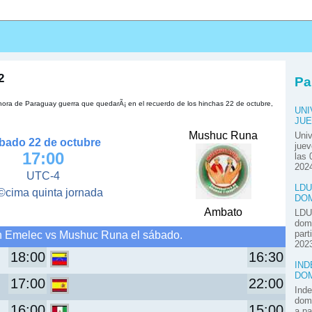
s
2
Pa
ora de Paraguay guerra que quedarÃ¡ en el recuerdo de los hinchas 22 de octubre,
UNI
JUE
Mushuc Runa
Univ
bado 22 de octubre
juev
17:00
las 
2024
UTC-4
LDU
cima quinta jornada
DOM
Ambato
LDU 
domi
n Emelec vs Mushuc Runa el sábado.
part
2023
18:00
16:30
IND
DOM
17:00
22:00
Inde
domi
16:00
15:00
a pa