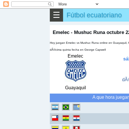
⌕
Buscar
☰
Fútbol ecuatoriano
▶
Partido
✎
Otros
Emelec - Mushuc Runa octubre 2
Hoy juegan Emelec vs Mushuc Runa online en Guayaquil, h
dÃ©cima quinta fecha en George Capwell
Emelec
sá
dÃ©
Guayaquil
A que hora juega