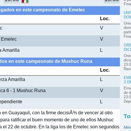
Fina
Jugados en este campeonato de Emelec
UNI
DOM
Loc.
Univ
ec
V
domi
part
Fina
3 Emelec
V
ORE
a Amarilla
L
DIC
Oren
dici
ados en este campeonato de Mushuc Runa
23:0
Resú
Loc.
EME
rza Amarilla
L
3 D
Emel
ica 6 - 1 Mushuc Runa
V
de d
23:0
ependiente
L
Depo
n Guayaquil, con la firme decisiÃ³n de vencer al otro
To
o para ratificar el buen momento de uno de ellos Mushuc
 el 22 de octubre. En la liga los de Emelec son segundos
Méx