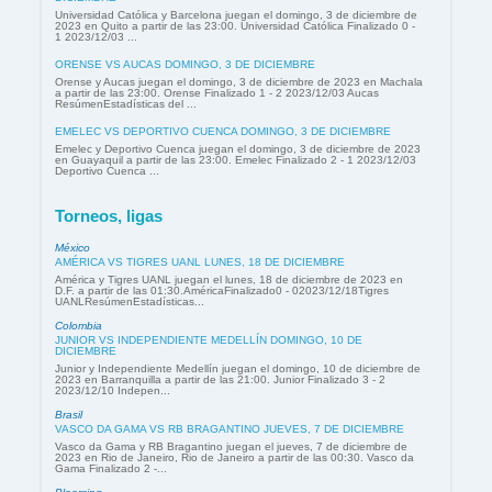
Universidad Católica y Barcelona juegan el domingo, 3 de diciembre de
2023 en Quito a partir de las 23:00. Universidad Católica Finalizado 0 -
1 2023/12/03 ...
ORENSE VS AUCAS DOMINGO, 3 DE DICIEMBRE
Orense y Aucas juegan el domingo, 3 de diciembre de 2023 en Machala
a partir de las 23:00. Orense Finalizado 1 - 2 2023/12/03 Aucas
ResúmenEstadísticas del ...
EMELEC VS DEPORTIVO CUENCA DOMINGO, 3 DE DICIEMBRE
Emelec y Deportivo Cuenca juegan el domingo, 3 de diciembre de 2023
en Guayaquil a partir de las 23:00. Emelec Finalizado 2 - 1 2023/12/03
Deportivo Cuenca ...
Torneos, ligas
México
AMÉRICA VS TIGRES UANL LUNES, 18 DE DICIEMBRE
América y Tigres UANL juegan el lunes, 18 de diciembre de 2023 en
D.F. a partir de las 01:30.AméricaFinalizado0 - 02023/12/18Tigres
UANLResúmenEstadísticas...
Colombia
JUNIOR VS INDEPENDIENTE MEDELLÍN DOMINGO, 10 DE
DICIEMBRE
Junior y Independiente Medellín juegan el domingo, 10 de diciembre de
2023 en Barranquilla a partir de las 21:00. Junior Finalizado 3 - 2
2023/12/10 Indepen...
Brasil
VASCO DA GAMA VS RB BRAGANTINO JUEVES, 7 DE DICIEMBRE
Vasco da Gama y RB Bragantino juegan el jueves, 7 de diciembre de
2023 en Rio de Janeiro, Rio de Janeiro a partir de las 00:30. Vasco da
Gama Finalizado 2 -...