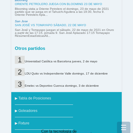
Blooming
ORIENTE PETROLERO JUEGA CON BLOOMING 23 DE MAYO
Blooming visita a Oriente Petrolero el domingo, 23 de mayo de 2021
partido que se juega en el Tahuichi Aguilera a las 19:30, fecha 9.
Oriente Petrolero Apla...
San Jose
SAN JOSÉ VS TOMAYAPO SÁBADO, 22 DE MAYO
San José y Tomayapo juegan el sábado, 22 de mayo de 2021 en Oruro
a partir de las 17:15, jornada 9. San José Aplazado 17:15 Tomayapo
ResúmenEstadísticasAli...
Otros partidos
Universidad Católica vs Barcelona jueves, 2 de mayo
LDU Quito vs Independiente Valle domingo, 17 de diciembre
Emelec vs Deportivo Cuenca domingo, 3 de diciembre
▶ Tabla de Posiciones
▶ Goleadores
▶ Fixture
☰
Con la tecnología de
Blogger
.