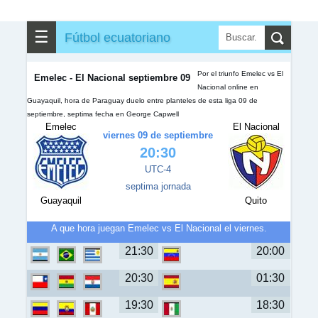
✎
▼
Otros
☰
Fútbol ecuatoriano
Por el triunfo Emelec vs El
Emelec - El Nacional septiembre 09
Nacional online en
Guayaquil, hora de Paraguay duelo entre planteles de esta liga 09 de
septiembre, septima fecha en George Capwell
Emelec
El Nacional
viernes 09 de septiembre
20:30
UTC-4
septima jornada
Guayaquil
Quito
A que hora juegan Emelec vs El Nacional el viernes.
21:30
20:00
20:30
01:30
19:30
18:30