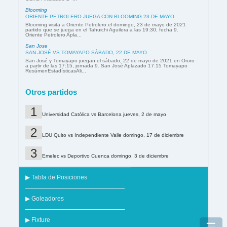
Blooming
ORIENTE PETROLERO JUEGA CON BLOOMING 23 DE MAYO
Blooming visita a Oriente Petrolero el domingo, 23 de mayo de 2021
partido que se juega en el Tahuichi Aguilera a las 19:30, fecha 9.
Oriente Petrolero Apla...
San Jose
SAN JOSÉ VS TOMAYAPO SÁBADO, 22 DE MAYO
San José y Tomayapo juegan el sábado, 22 de mayo de 2021 en Oruro
a partir de las 17:15, jornada 9. San José Aplazado 17:15 Tomayapo
ResúmenEstadísticasAli...
Otros partidos
Universidad Católica vs Barcelona jueves, 2 de mayo
LDU Quito vs Independiente Valle domingo, 17 de diciembre
Emelec vs Deportivo Cuenca domingo, 3 de diciembre
▶ Tabla de Posiciones
▶ Goleadores
▶ Fixture