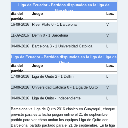
Liga de Ecuador - Partidos disputados en la liga de
Barcelona
día del
Juego
Loc.
partido
16-09-2016
River Plate 0 - 1 Barcelona
V
11-09-2016
Delfín 0 - 1 Barcelona
V
04-09-2016
Barcelona 3 - 1 Universidad Católica
L
Liga de Ecuador - Partidos disputados en la liga de Liga de
Quito
día del
Juego
Loc.
partido
17-09-2016
Liga de Quito 2 - 1 Delfín
L
10-09-2016
Universidad Católica 0 - 1 Liga de Quito
V
04-09-2016
Liga de Quito - Independiente
L
Barcelona vs Liga de Quito 2016 clásico en Guayaquil, choque
previsto para esta fecha juegan online el 21 de septiembre,
partido para ver cómo andan los equipos Liga de Quito con
Barcelona, partido pactado para el 21 de septiembre. En la liga