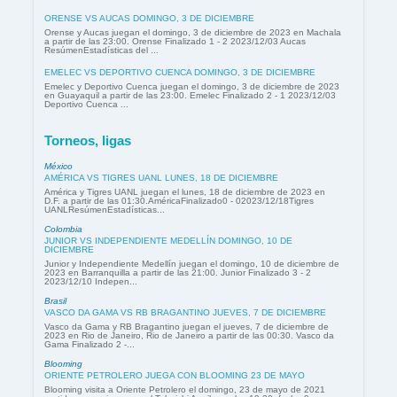
ORENSE VS AUCAS DOMINGO, 3 DE DICIEMBRE
Orense y Aucas juegan el domingo, 3 de diciembre de 2023 en Machala
a partir de las 23:00. Orense Finalizado 1 - 2 2023/12/03 Aucas
ResúmenEstadísticas del ...
EMELEC VS DEPORTIVO CUENCA DOMINGO, 3 DE DICIEMBRE
Emelec y Deportivo Cuenca juegan el domingo, 3 de diciembre de 2023
en Guayaquil a partir de las 23:00. Emelec Finalizado 2 - 1 2023/12/03
Deportivo Cuenca ...
Torneos, ligas
México
AMÉRICA VS TIGRES UANL LUNES, 18 DE DICIEMBRE
América y Tigres UANL juegan el lunes, 18 de diciembre de 2023 en
D.F. a partir de las 01:30.AméricaFinalizado0 - 02023/12/18Tigres
UANLResúmenEstadísticas...
Colombia
JUNIOR VS INDEPENDIENTE MEDELLÍN DOMINGO, 10 DE
DICIEMBRE
Junior y Independiente Medellín juegan el domingo, 10 de diciembre de
2023 en Barranquilla a partir de las 21:00. Junior Finalizado 3 - 2
2023/12/10 Indepen...
Brasil
VASCO DA GAMA VS RB BRAGANTINO JUEVES, 7 DE DICIEMBRE
Vasco da Gama y RB Bragantino juegan el jueves, 7 de diciembre de
2023 en Rio de Janeiro, Rio de Janeiro a partir de las 00:30. Vasco da
Gama Finalizado 2 -...
Blooming
ORIENTE PETROLERO JUEGA CON BLOOMING 23 DE MAYO
Blooming visita a Oriente Petrolero el domingo, 23 de mayo de 2021