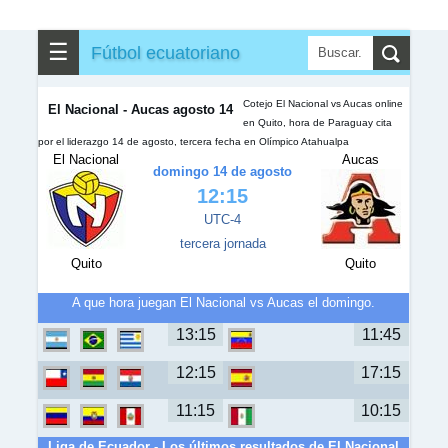
✎
▼
Otros
☰
Fútbol ecuatoriano
Cotejo El Nacional vs Aucas online
El Nacional - Aucas agosto 14
en Quito, hora de Paraguay cita
por el liderazgo 14 de agosto, tercera fecha en Olímpico Atahualpa
El Nacional
Aucas
domingo 14 de agosto
12:15
UTC-4
tercera jornada
Quito
Quito
A que hora juegan El Nacional vs Aucas el domingo.
13:15
11:45
12:15
17:15
11:15
10:15
Liga de Ecuador - Los últimos resultados de El Nacional