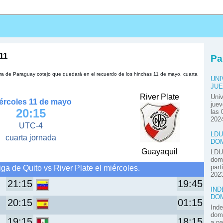
s
11
Pa
hora de Paraguay cotejo que quedará en el recuerdo de los hinchas 11 de mayo, cuarta
UNI
JUE
River Plate
Univ
ércoles 11 de mayo
juev
20:15
las 
2024
UTC-4
LDU
cuarta jornada
DOM
Guayaquil
LDU 
domi
ga de Quito vs River Plate el miércoles.
part
2023
21:15
19:45
IND
DOM
20:15
01:15
Inde
domi
19:15
18:15
a pa