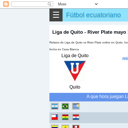
⌕
Buscar
☰
Fútbol ecuatoriano
▶
Partido
✎
Otros
Liga de Quito - River Plate mayo 
Relatos de Liga de Quito vs River Plate online en Quito, 
fecha en Casa Blanca
Liga de Quito
mi
Quito
A que hora juegan Li