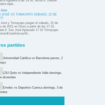
ichi Aguilera a las 19:30, fecha 9. Oriente
olero Apla...
 Jose
 JOSÉ VS TOMAYAPO SÁBADO, 22 DE
YO
 José y Tomayapo juegan el sábado, 22 de
 de 2021 en Oruro a partir de las 17:15,
nada 9. San José Aplazado 17:15 Tomayapo
menEstadísticasAli...
ros partidos
Universidad Católica vs Barcelona jueves, 2
mayo
LDU Quito vs Independiente Valle domingo,
e diciembre
Emelec vs Deportivo Cuenca domingo, 3 de
embre