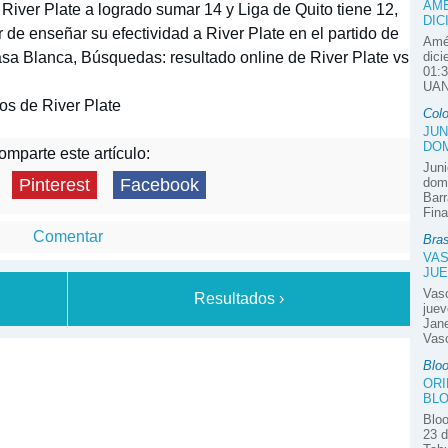
AMÉ
 River Plate a logrado sumar 14 y Liga de Quito tiene 12,
DIC
ar de enseñar su efectividad a River Plate en el partido de
Amér
asa Blanca, Búsquedas: resultado online de River Plate vs
dici
01:3
UAN
os de River Plate
Col
JUN
DOM
mparte este artículo:
Juni
domi
Pinterest
Facebook
Barr
Fina
Comentar
Bras
VAS
JUE
Vas
Resultados ›
juev
Jane
Vasc
Blo
ORI
BLO
Bloo
23 d