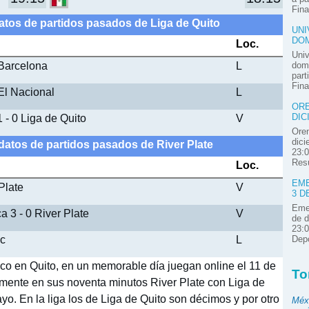
Fina
atos de partidos pasados de Liga de Quito
UNI
DOM
Loc.
Univ
 Barcelona
L
domi
part
Fina
 El Nacional
L
ORE
 - 0 Liga de Quito
V
DIC
Oren
dici
datos de partidos pasados de River Plate
23:0
Resú
Loc.
EME
Plate
V
3 D
Emel
a 3 - 0 River Plate
V
de d
23:0
ec
L
Depo
ico en Quito, en un memorable día juegan online el 11 de
To
amente en sus noventa minutos River Plate con Liga de
yo. En la liga los de Liga de Quito son décimos y por otro
Méx