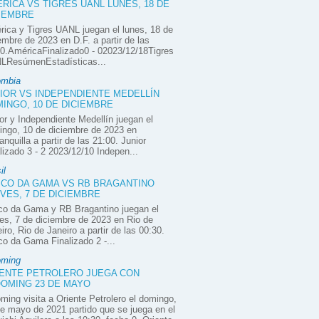
RICA VS TIGRES UANL LUNES, 18 DE
IEMBRE
ica y Tigres UANL juegan el lunes, 18 de
embre de 2023 en D.F. a partir de las
0.AméricaFinalizado0 - 02023/12/18Tigres
LResúmenEstadísticas...
ombia
IOR VS INDEPENDIENTE MEDELLÍN
INGO, 10 DE DICIEMBRE
or y Independiente Medellín juegan el
ngo, 10 de diciembre de 2023 en
anquilla a partir de las 21:00. Junior
lizado 3 - 2 2023/12/10 Indepen...
il
CO DA GAMA VS RB BRAGANTINO
VES, 7 DE DICIEMBRE
co da Gama y RB Bragantino juegan el
es, 7 de diciembre de 2023 en Rio de
iro, Rio de Janeiro a partir de las 00:30.
o da Gama Finalizado 2 -...
oming
ENTE PETROLERO JUEGA CON
OMING 23 DE MAYO
ming visita a Oriente Petrolero el domingo,
e mayo de 2021 partido que se juega en el