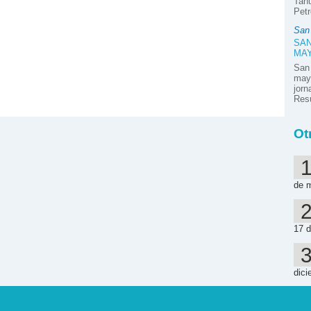
Tahu
Petr
San
SAN
MA
San
mayo
jor
Resú
Ot
de 
17 d
dici