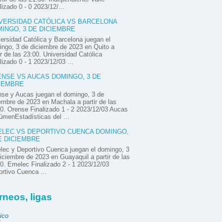
lizado 0 - 0 2023/12/...
VERSIDAD CATÓLICA VS BARCELONA
INGO, 3 DE DICIEMBRE
ersidad Católica y Barcelona juegan el
ngo, 3 de diciembre de 2023 en Quito a
ir de las 23:00. Universidad Católica
lizado 0 - 1 2023/12/03 ...
NSE VS AUCAS DOMINGO, 3 DE
IEMBRE
se y Aucas juegan el domingo, 3 de
embre de 2023 en Machala a partir de las
0. Orense Finalizado 1 - 2 2023/12/03 Aucas
menEstadísticas del ...
LEC VS DEPORTIVO CUENCA DOMINGO,
E DICIEMBRE
ec y Deportivo Cuenca juegan el domingo, 3
iciembre de 2023 en Guayaquil a partir de las
0. Emelec Finalizado 2 - 1 2023/12/03
rtivo Cuenca ...
rneos, ligas
ico