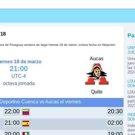
s
 18
Pa
ora de Paraguay semana de larga historia 18 de marzo, octava fecha en Alejandro
UNI
JUE
Aucas
Univ
iernes 18 de marzo
juev
21:00
las 
2024
UTC-4
LDU
octava jornada
DOM
Quito
LDU 
domi
Deportivo Cuenca vs Aucas el viernes.
part
2023
22:00
20:30
IND
DOM
21:00
02:00
Inde
domi
20:00
19:00
a pa