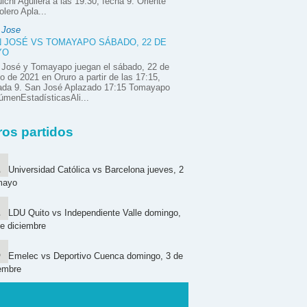
ichi Aguilera a las 19:30, fecha 9. Oriente
olero Apla...
 Jose
 JOSÉ VS TOMAYAPO SÁBADO, 22 DE
YO
 José y Tomayapo juegan el sábado, 22 de
 de 2021 en Oruro a partir de las 17:15,
nada 9. San José Aplazado 17:15 Tomayapo
menEstadísticasAli...
ros partidos
Universidad Católica vs Barcelona jueves, 2
mayo
LDU Quito vs Independiente Valle domingo,
e diciembre
Emelec vs Deportivo Cuenca domingo, 3 de
embre