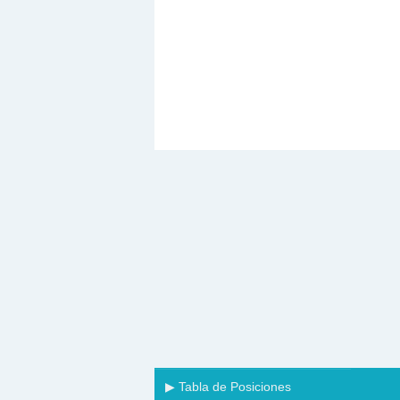
▶ Tabla de Posiciones