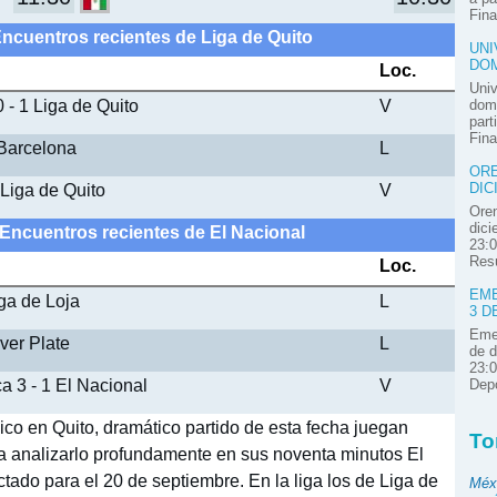
Fina
Encuentros recientes de Liga de Quito
UNI
DOM
Loc.
Univ
 - 1 Liga de Quito
V
domi
part
Fina
 Barcelona
L
ORE
Liga de Quito
V
DIC
Oren
dici
 Encuentros recientes de El Nacional
23:0
Resú
Loc.
EME
iga de Loja
L
3 D
Emel
iver Plate
L
de d
23:0
a 3 - 1 El Nacional
V
Depo
ico en Quito, dramático partido de esta fecha juegan
To
ra analizarlo profundamente en sus noventa minutos El
ctado para el 20 de septiembre. En la liga los de Liga de
Méx