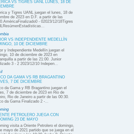
RICA VS TIGRES UANL LUNES, 18 DE
IEMBRE
ica y Tigres UANL juegan el lunes, 18 de
embre de 2023 en D.F. a partir de las
0.AméricaFinalizado0 - 02023/12/18Tigres
LResúmenEstadísticas...
ombia
IOR VS INDEPENDIENTE MEDELLÍN
INGO, 10 DE DICIEMBRE
or y Independiente Medellín juegan el
ngo, 10 de diciembre de 2023 en
anquilla a partir de las 21:00. Junior
lizado 3 - 2 2023/12/10 Indepen...
il
CO DA GAMA VS RB BRAGANTINO
VES, 7 DE DICIEMBRE
co da Gama y RB Bragantino juegan el
es, 7 de diciembre de 2023 en Rio de
iro, Rio de Janeiro a partir de las 00:30.
o da Gama Finalizado 2 -...
oming
ENTE PETROLERO JUEGA CON
OMING 23 DE MAYO
ming visita a Oriente Petrolero el domingo,
e mayo de 2021 partido que se juega en el