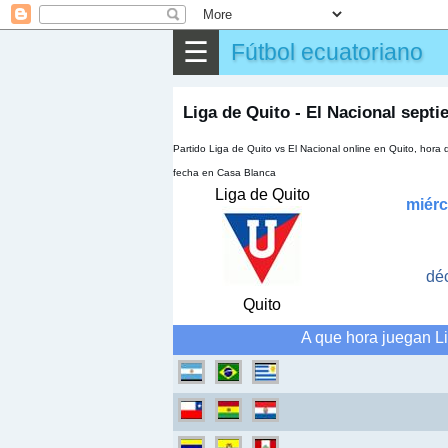
⌕
Buscar
☰
Fútbol ecuatoriano
▶
Partido
✎
Otros
Liga de Quito - El Nacional sept
Partido Liga de Quito vs El Nacional online en Quito, ho
fecha en Casa Blanca
Liga de Quito
miérc
dé
Quito
A que hora juegan Li