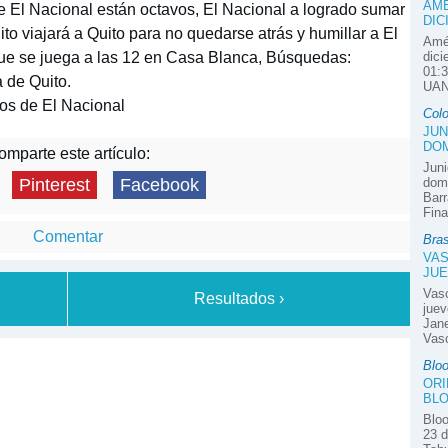
AMÉ
 de El Nacional están octavos, El Nacional a logrado sumar
DIC
ito viajará a Quito para no quedarse atrás y humillar a El
Amér
 que se juega a las 12 en Casa Blanca, Búsquedas:
dici
01:3
a de Quito.
UAN
os de El Nacional
Col
JUN
DOM
mparte este artículo:
Juni
domi
Pinterest
Facebook
Barr
Fina
Comentar
Bras
VAS
JUE
Vas
Resultados ›
juev
Jane
Vasc
Blo
ORI
BLO
Bloo
23 d