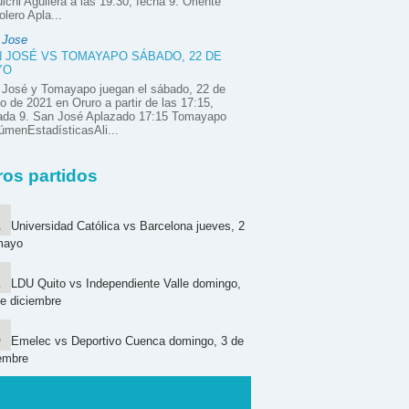
ichi Aguilera a las 19:30, fecha 9. Oriente
olero Apla...
 Jose
 JOSÉ VS TOMAYAPO SÁBADO, 22 DE
YO
 José y Tomayapo juegan el sábado, 22 de
 de 2021 en Oruro a partir de las 17:15,
nada 9. San José Aplazado 17:15 Tomayapo
menEstadísticasAli...
ros partidos
Universidad Católica vs Barcelona jueves, 2
mayo
LDU Quito vs Independiente Valle domingo,
e diciembre
Emelec vs Deportivo Cuenca domingo, 3 de
embre