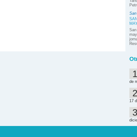
Tahu
Petr
San
SAN
MA
San
mayo
jor
Resú
Ot
de 
17 d
dici