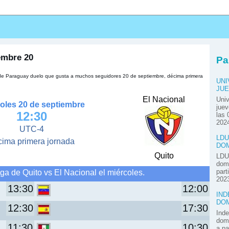
s
iembre 20
Pa
ra de Paraguay duelo que gusta a muchos seguidores 20 de septiembre, décima primera
UNI
JUE
El Nacional
Univ
oles 20 de septiembre
juev
12:30
las 
2024
UTC-4
LDU
cima primera jornada
DOM
Quito
LDU 
domi
ga de Quito vs El Nacional el miércoles.
part
2023
13:30
12:00
IND
DOM
12:30
17:30
Inde
domi
11:30
10:30
a pa