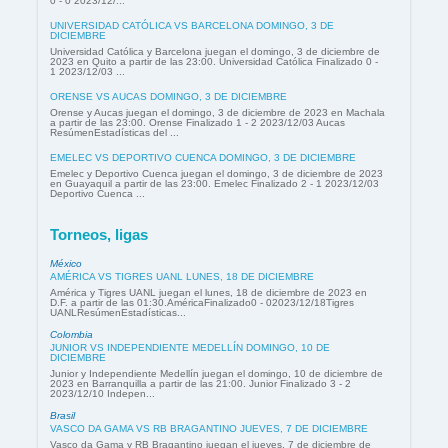
0 - 0 2023/12/...
UNIVERSIDAD CATÓLICA VS BARCELONA DOMINGO, 3 DE
DICIEMBRE
Universidad Católica y Barcelona juegan el domingo, 3 de diciembre de
2023 en Quito a partir de las 23:00. Universidad Católica Finalizado 0 -
1 2023/12/03 ...
ORENSE VS AUCAS DOMINGO, 3 DE DICIEMBRE
Orense y Aucas juegan el domingo, 3 de diciembre de 2023 en Machala
a partir de las 23:00. Orense Finalizado 1 - 2 2023/12/03 Aucas
ResúmenEstadísticas del ...
EMELEC VS DEPORTIVO CUENCA DOMINGO, 3 DE DICIEMBRE
Emelec y Deportivo Cuenca juegan el domingo, 3 de diciembre de 2023
en Guayaquil a partir de las 23:00. Emelec Finalizado 2 - 1 2023/12/03
Deportivo Cuenca ...
Torneos, ligas
México
AMÉRICA VS TIGRES UANL LUNES, 18 DE DICIEMBRE
América y Tigres UANL juegan el lunes, 18 de diciembre de 2023 en
D.F. a partir de las 01:30.AméricaFinalizado0 - 02023/12/18Tigres
UANLResúmenEstadísticas...
Colombia
JUNIOR VS INDEPENDIENTE MEDELLÍN DOMINGO, 10 DE
DICIEMBRE
Junior y Independiente Medellín juegan el domingo, 10 de diciembre de
2023 en Barranquilla a partir de las 21:00. Junior Finalizado 3 - 2
2023/12/10 Indepen...
Brasil
VASCO DA GAMA VS RB BRAGANTINO JUEVES, 7 DE DICIEMBRE
Vasco da Gama y RB Bragantino juegan el jueves, 7 de diciembre de