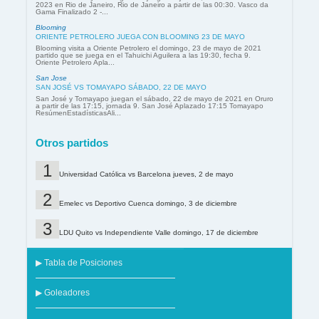
2023 en Rio de Janeiro, Rio de Janeiro a partir de las 00:30. Vasco da
Gama Finalizado 2 -...
Blooming
ORIENTE PETROLERO JUEGA CON BLOOMING 23 DE MAYO
Blooming visita a Oriente Petrolero el domingo, 23 de mayo de 2021
partido que se juega en el Tahuichi Aguilera a las 19:30, fecha 9.
Oriente Petrolero Apla...
San Jose
SAN JOSÉ VS TOMAYAPO SÁBADO, 22 DE MAYO
San José y Tomayapo juegan el sábado, 22 de mayo de 2021 en Oruro
a partir de las 17:15, jornada 9. San José Aplazado 17:15 Tomayapo
ResúmenEstadísticasAli...
Otros partidos
Universidad Católica vs Barcelona jueves, 2 de mayo
Emelec vs Deportivo Cuenca domingo, 3 de diciembre
LDU Quito vs Independiente Valle domingo, 17 de diciembre
▶ Tabla de Posiciones
▶ Goleadores