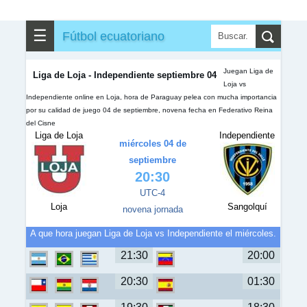
✎
▼
Otros
☰
Fútbol ecuatoriano
Juegan Liga de
Liga de Loja - Independiente septiembre 04
Loja vs
Independiente online en Loja, hora de Paraguay pelea con mucha importancia
por su calidad de juego 04 de septiembre, novena fecha en Federativo Reina
del Cisne
Liga de Loja
Independiente
miércoles 04 de
septiembre
20:30
UTC-4
Loja
Sangolquí
novena jornada
A que hora juegan Liga de Loja vs Independiente el miércoles.
21:30
20:00
20:30
01:30