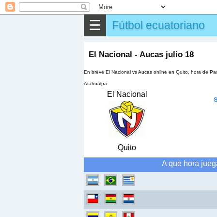
⌕
Buscar
☰
Fútbol ecuatoriano
▶
Partido
✎
Otros
El Nacional - Aucas julio 18
En breve El Nacional vs Aucas online en Quito, hora de Par
Atahualpa
El Nacional
Quito
A que hora jueg