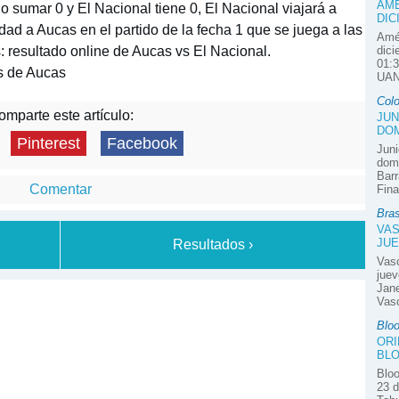
AMÉ
 sumar 0 y El Nacional tiene 0, El Nacional viajará a
DIC
idad a Aucas en el partido de la fecha 1 que se juega a las
Amér
 resultado online de Aucas vs El Nacional.
dici
01:3
s de Aucas
UAN
Col
mparte este artículo:
JUN
DOM
Pinterest
Facebook
Juni
domi
Barr
Comentar
Fina
Bras
VAS
JUE
Resultados ›
Vas
juev
Jane
Vasc
Blo
ORI
BLO
Bloo
23 d