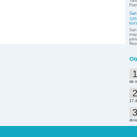
Tahu
Petr
San
SAN
MA
San
mayo
jor
Resú
Ot
de 
17 d
dici