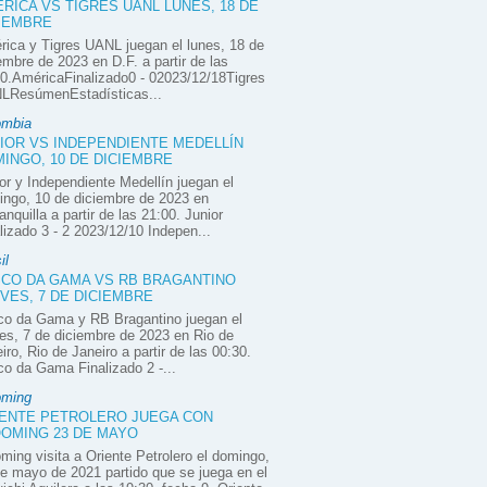
RICA VS TIGRES UANL LUNES, 18 DE
IEMBRE
ica y Tigres UANL juegan el lunes, 18 de
embre de 2023 en D.F. a partir de las
0.AméricaFinalizado0 - 02023/12/18Tigres
LResúmenEstadísticas...
ombia
IOR VS INDEPENDIENTE MEDELLÍN
INGO, 10 DE DICIEMBRE
or y Independiente Medellín juegan el
ngo, 10 de diciembre de 2023 en
anquilla a partir de las 21:00. Junior
lizado 3 - 2 2023/12/10 Indepen...
il
CO DA GAMA VS RB BRAGANTINO
VES, 7 DE DICIEMBRE
co da Gama y RB Bragantino juegan el
es, 7 de diciembre de 2023 en Rio de
iro, Rio de Janeiro a partir de las 00:30.
o da Gama Finalizado 2 -...
oming
ENTE PETROLERO JUEGA CON
OMING 23 DE MAYO
ming visita a Oriente Petrolero el domingo,
e mayo de 2021 partido que se juega en el