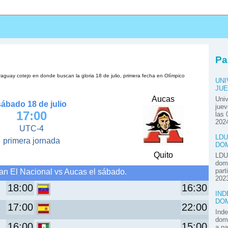
s
Pa
aguay cotejo en donde buscan la gloria 18 de julio, primera fecha en Olímpico
UNI
JUE
Aucas
Univ
sábado 18 de julio
juev
17:00
las 
2024
UTC-4
LDU
primera jornada
DOM
Quito
LDU 
domi
an El Nacional vs Aucas el sábado.
part
2023
18:00
16:30
IND
DOM
17:00
22:00
Inde
domi
16:00
15:00
a pa