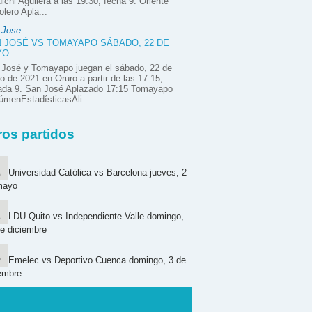
ichi Aguilera a las 19:30, fecha 9. Oriente
olero Apla...
 Jose
 JOSÉ VS TOMAYAPO SÁBADO, 22 DE
YO
 José y Tomayapo juegan el sábado, 22 de
 de 2021 en Oruro a partir de las 17:15,
nada 9. San José Aplazado 17:15 Tomayapo
menEstadísticasAli...
ros partidos
Universidad Católica vs Barcelona jueves, 2
mayo
LDU Quito vs Independiente Valle domingo,
e diciembre
Emelec vs Deportivo Cuenca domingo, 3 de
embre