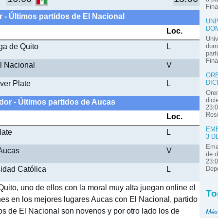
Fina
 - Últimos partidos de El Nacional
UNI
DOM
Loc.
Univ
iga de Quito
L
domi
part
Fina
El Nacional
V
ORE
iver Plate
L
DIC
Oren
dici
dor - Últimos partidos de Aucas
23:0
Resú
Loc.
EME
late
L
3 D
Emel
 Aucas
V
de d
23:0
sidad Católica
L
Depo
uito, uno de ellos con la moral muy alta juegan online el
To
ones en los mejores lugares Aucas con El Nacional, partido
 los de El Nacional son novenos y por otro lado los de
Méx