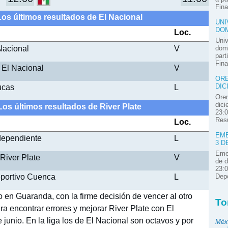
Fina
Los últimos resultados de El Nacional
UNI
DOM
Loc.
Univ
Nacional
V
domi
part
Fina
 El Nacional
V
ORE
ucas
L
DIC
Oren
dici
Los últimos resultados de River Plate
23:0
Resú
Loc.
EME
ndependiente
L
3 D
Emel
River Plate
V
de d
23:0
Deportivo Cuenca
L
Depo
o en Guaranda, con la firme decisión de vencer al otro
To
ara encontrar errores y mejorar River Plate con El
 junio. En la liga los de El Nacional son octavos y por
Méx