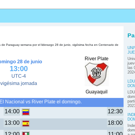
s
Pa
ra de Paraguay semana por el liderazgo 28 de junio, vigésima fecha en Centenario de
UNI
JUE
River Plate
Univ
omingo 28 de junio
juev
13:00
las 
2024
UTC-4
LDU
vigésima jornada
DOM
Guayaquil
LDU 
domi
El Nacional vs River Plate el domingo.
part
2023
14:00
12:30
IND
DOM
13:00
18:00
Inde
domi
12:00
11:00
a pa