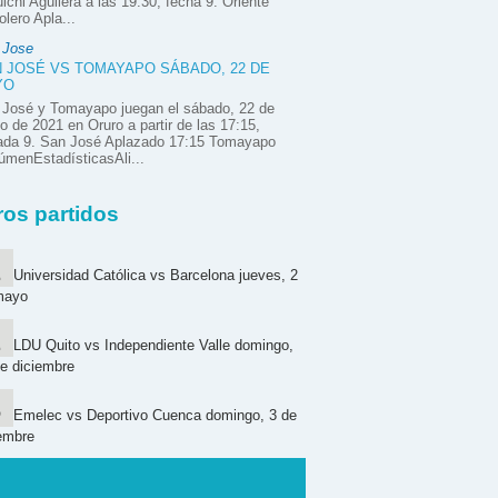
ichi Aguilera a las 19:30, fecha 9. Oriente
olero Apla...
 Jose
 JOSÉ VS TOMAYAPO SÁBADO, 22 DE
YO
 José y Tomayapo juegan el sábado, 22 de
 de 2021 en Oruro a partir de las 17:15,
nada 9. San José Aplazado 17:15 Tomayapo
menEstadísticasAli...
ros partidos
Universidad Católica vs Barcelona jueves, 2
mayo
LDU Quito vs Independiente Valle domingo,
e diciembre
Emelec vs Deportivo Cuenca domingo, 3 de
embre