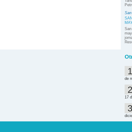
Tahu
Petr
San
SAN
MA
San
mayo
jor
Resú
Ot
de 
17 d
dici