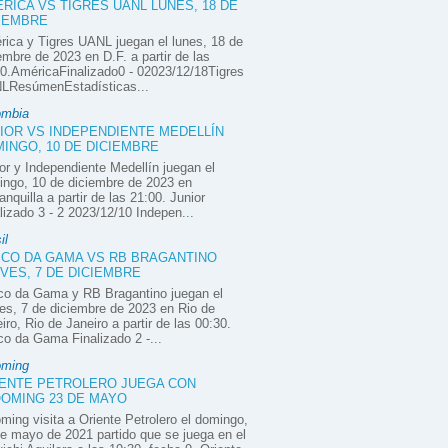
RICA VS TIGRES UANL LUNES, 18 DE
IEMBRE
ica y Tigres UANL juegan el lunes, 18 de
embre de 2023 en D.F. a partir de las
0.AméricaFinalizado0 - 02023/12/18Tigres
LResúmenEstadísticas...
ombia
IOR VS INDEPENDIENTE MEDELLÍN
INGO, 10 DE DICIEMBRE
or y Independiente Medellín juegan el
ngo, 10 de diciembre de 2023 en
anquilla a partir de las 21:00. Junior
lizado 3 - 2 2023/12/10 Indepen...
il
CO DA GAMA VS RB BRAGANTINO
VES, 7 DE DICIEMBRE
co da Gama y RB Bragantino juegan el
es, 7 de diciembre de 2023 en Rio de
iro, Rio de Janeiro a partir de las 00:30.
o da Gama Finalizado 2 -...
oming
ENTE PETROLERO JUEGA CON
OMING 23 DE MAYO
ming visita a Oriente Petrolero el domingo,
e mayo de 2021 partido que se juega en el