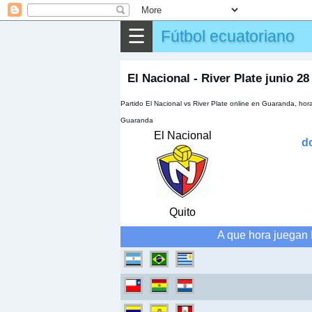
⌕
Buscar
☰
Fútbol ecuatoriano
▶
Partido
✎
Otros
El Nacional - River Plate junio 28
Partido El Nacional vs River Plate online en Guaranda, ho
Guaranda
El Nacional
d
Quito
A que hora juegan 