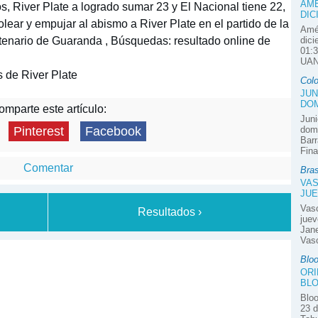
AMÉ
os, River Plate a logrado sumar 23 y El Nacional tiene 22,
DIC
lear y empujar al abismo a River Plate en el partido de la
Amér
tenario de Guaranda , Búsquedas: resultado online de
dici
01:3
UAN
 de River Plate
Col
JUN
DOM
mparte este artículo:
Juni
domi
Pinterest
Facebook
Barr
Fina
Comentar
Bras
VAS
JUE
Vas
Resultados ›
juev
Jane
Vasc
Blo
ORI
BLO
Bloo
23 d