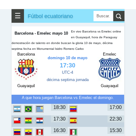
✎
▼
Otros
☰
Fútbol ecuatoriano
En vivo Barcelona vs Emelec online
Barcelona - Emelec mayo 10
en Guayaquil, hora de Paraguay
demostración de talento en donde buscan la gloria 10 de mayo, décima
septima fecha en Monumental Isidro Romero Carbo
Barcelona
Emelec
domingo 10 de mayo
17:30
UTC-4
décima septima jornada
Guayaquil
Guayaquil
A que hora juegan Barcelona vs Emelec el domingo.
18:30
17:00
17:30
22:30
16:30
15:30