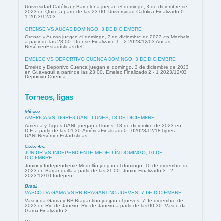
Universidad Católica y Barcelona juegan el domingo, 3 de diciembre de
2023 en Quito a partir de las 23:00. Universidad Católica Finalizado 0 -
1 2023/12/03 ...
ORENSE VS AUCAS DOMINGO, 3 DE DICIEMBRE
Orense y Aucas juegan el domingo, 3 de diciembre de 2023 en Machala
a partir de las 23:00. Orense Finalizado 1 - 2 2023/12/03 Aucas
ResúmenEstadísticas del ...
EMELEC VS DEPORTIVO CUENCA DOMINGO, 3 DE DICIEMBRE
Emelec y Deportivo Cuenca juegan el domingo, 3 de diciembre de 2023
en Guayaquil a partir de las 23:00. Emelec Finalizado 2 - 1 2023/12/03
Deportivo Cuenca ...
Torneos, ligas
México
AMÉRICA VS TIGRES UANL LUNES, 18 DE DICIEMBRE
América y Tigres UANL juegan el lunes, 18 de diciembre de 2023 en
D.F. a partir de las 01:30.AméricaFinalizado0 - 02023/12/18Tigres
UANLResúmenEstadísticas...
Colombia
JUNIOR VS INDEPENDIENTE MEDELLÍN DOMINGO, 10 DE
DICIEMBRE
Junior y Independiente Medellín juegan el domingo, 10 de diciembre de
2023 en Barranquilla a partir de las 21:00. Junior Finalizado 3 - 2
2023/12/10 Indepen...
Brasil
VASCO DA GAMA VS RB BRAGANTINO JUEVES, 7 DE DICIEMBRE
Vasco da Gama y RB Bragantino juegan el jueves, 7 de diciembre de
2023 en Rio de Janeiro, Rio de Janeiro a partir de las 00:30. Vasco da
Gama Finalizado 2 -...