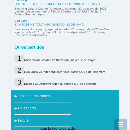
Blooming
ORIENTE PETROLERO JUEGA CON BLOOMING 23 DE MAYO
Blooming visita a Oriente Petrolero el domingo, 23 de mayo de 2021
partido que se juega en el Tahuichi Aguilera a las 19:30, fecha 9.
Oriente Petrolero Apla...
San Jose
SAN JOSÉ VS TOMAYAPO SÁBADO, 22 DE MAYO
San José y Tomayapo juegan el sábado, 22 de mayo de 2021 en Oruro
a partir de las 17:15, jornada 9. San José Aplazado 17:15 Tomayapo
ResúmenEstadísticasAli...
Otros partidos
Universidad Católica vs Barcelona jueves, 2 de mayo
LDU Quito vs Independiente Valle domingo, 17 de diciembre
Emelec vs Deportivo Cuenca domingo, 3 de diciembre
▶ Tabla de Posiciones
▶ Goleadores
▶ Fixture
☰
Con la tecnología de
Blogger
.