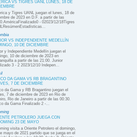
RICA VS TIGRES UANL LUNES, 18 DE
IEMBRE
ica y Tigres UANL juegan el lunes, 18 de
embre de 2023 en D.F. a partir de las
0.AméricaFinalizado0 - 02023/12/18Tigres
LResúmenEstadísticas...
ombia
IOR VS INDEPENDIENTE MEDELLÍN
INGO, 10 DE DICIEMBRE
or y Independiente Medellín juegan el
ngo, 10 de diciembre de 2023 en
anquilla a partir de las 21:00. Junior
lizado 3 - 2 2023/12/10 Indepen...
il
CO DA GAMA VS RB BRAGANTINO
VES, 7 DE DICIEMBRE
co da Gama y RB Bragantino juegan el
es, 7 de diciembre de 2023 en Rio de
iro, Rio de Janeiro a partir de las 00:30.
o da Gama Finalizado 2 -...
oming
ENTE PETROLERO JUEGA CON
OMING 23 DE MAYO
ming visita a Oriente Petrolero el domingo,
e mayo de 2021 partido que se juega en el