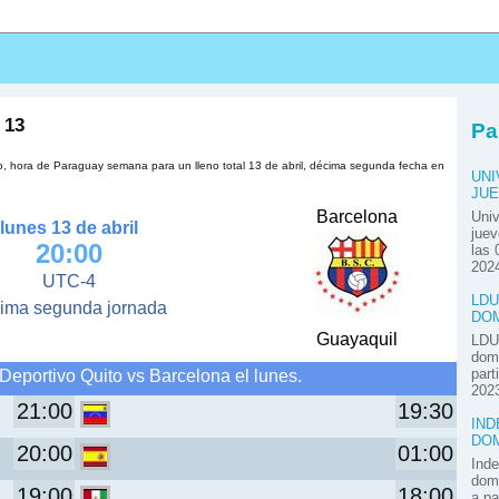
s
 13
Pa
o, hora de Paraguay semana para un lleno total 13 de abril, décima segunda fecha en
UNI
JUE
Barcelona
Univ
lunes 13 de abril
juev
20:00
las 
2024
UTC-4
LDU
ima segunda jornada
DOM
Guayaquil
LDU 
domi
Deportivo Quito vs Barcelona el lunes.
part
2023
21:00
19:30
IND
DOM
20:00
01:00
Inde
domi
19:00
18:00
a pa