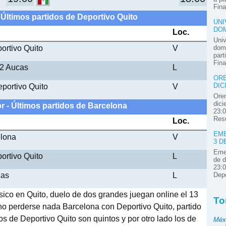
Fina
 Últimos partidos de Deportivo Quito
UNI
DOM
Loc.
Univ
ortivo Quito
V
domi
part
Fina
 2 Aucas
L
ORE
eportivo Quito
V
DIC
Oren
dici
r - Últimos partidos de Barcelona
23:0
Resú
Loc.
EME
elona
V
3 D
Emel
ortivo Quito
L
de d
23:0
cas
L
Depo
sico en Quito, duelo de dos grandes juegan online el 13
To
y no perderse nada Barcelona con Deportivo Quito, partido
los de Deportivo Quito son quintos y por otro lado los de
Méx