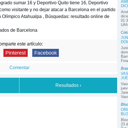
AMÉ
ogrado sumar 16 y Deportivo Quito tiene 16, Deportivo
DIC
 como visitante y no dejar atacar a Barcelona en el partido
Amér
n Olímpico Atahualpa , Búsquedas: resultado online de
dici
01:3
UAN
tados de Barcelona
Col
JUN
DOM
mparte este artículo:
Juni
domi
Pinterest
Facebook
Barr
Fina
Comentar
Bras
VAS
JUE
Vas
Resultados ›
juev
Jane
Vasc
Blo
ORI
BLO
Bloo
23 d