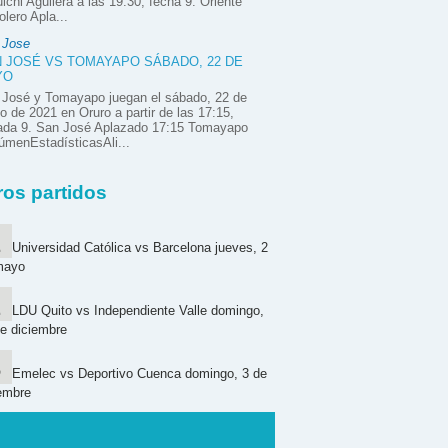
ichi Aguilera a las 19:30, fecha 9. Oriente
olero Apla...
 Jose
 JOSÉ VS TOMAYAPO SÁBADO, 22 DE
YO
 José y Tomayapo juegan el sábado, 22 de
 de 2021 en Oruro a partir de las 17:15,
nada 9. San José Aplazado 17:15 Tomayapo
menEstadísticasAli...
ros partidos
Universidad Católica vs Barcelona jueves, 2
mayo
LDU Quito vs Independiente Valle domingo,
e diciembre
Emelec vs Deportivo Cuenca domingo, 3 de
embre