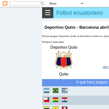
⌕
Buscar
☰
Fútbol ecuatoriano
▶
Partido
✎
Otros
Deportivo Quito - Barcelona abril
Dónde juegan Deportivo Quito vs Barcelona online en Quit
Olímpico Atahualpa
Deportivo Quito
déc
Quito
A que hora juegan 