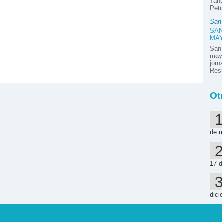
Tahu
Petr
San
SAN
MA
San
mayo
jor
Resú
Ot
de 
17 d
dici