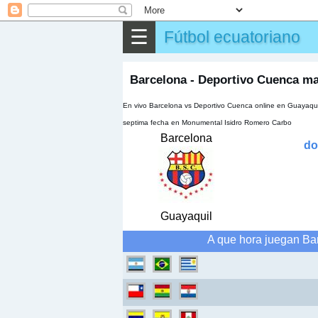
⌕
Buscar
☰
Fútbol ecuatoriano
▶
Partido
✎
Otros
Barcelona - Deportivo Cuenca ma
En vivo Barcelona vs Deportivo Cuenca online en Guayaqui
septima fecha en Monumental Isidro Romero Carbo
Barcelona
do
Guayaquil
A que hora juegan Ba