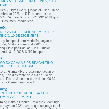
RICA VS TIGRES UANL LUNES, 18 DE
IEMBRE
ica y Tigres UANL juegan el lunes, 18 de
embre de 2023 en D.F. a partir de las
0.AméricaFinalizado0 - 02023/12/18Tigres
LResúmenEstadísticas...
ombia
IOR VS INDEPENDIENTE MEDELLÍN
INGO, 10 DE DICIEMBRE
or y Independiente Medellín juegan el
ngo, 10 de diciembre de 2023 en
anquilla a partir de las 21:00. Junior
lizado 3 - 2 2023/12/10 Indepen...
il
CO DA GAMA VS RB BRAGANTINO
VES, 7 DE DICIEMBRE
co da Gama y RB Bragantino juegan el
es, 7 de diciembre de 2023 en Rio de
iro, Rio de Janeiro a partir de las 00:30.
o da Gama Finalizado 2 -...
oming
ENTE PETROLERO JUEGA CON
OMING 23 DE MAYO
ming visita a Oriente Petrolero el domingo,
e mayo de 2021 partido que se juega en el