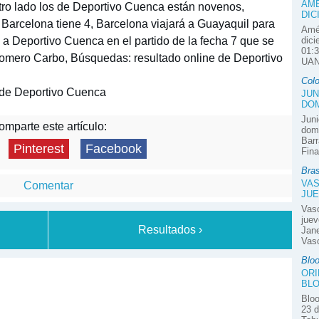
AMÉ
tro lado los de Deportivo Cuenca están novenos,
DIC
Barcelona tiene 4, Barcelona viajará a Guayaquil para
Amér
co a Deportivo Cuenca en el partido de la fecha 7 que se
dici
01:3
Romero Carbo, Búsquedas: resultado online de Deportivo
UAN
Col
 de Deportivo Cuenca
JUN
DOM
Juni
mparte este artículo:
domi
Barr
Pinterest
Facebook
Fina
Bras
VAS
Comentar
JUE
Vas
juev
Resultados ›
Jane
Vasc
Blo
ORI
BLO
Bloo
23 d