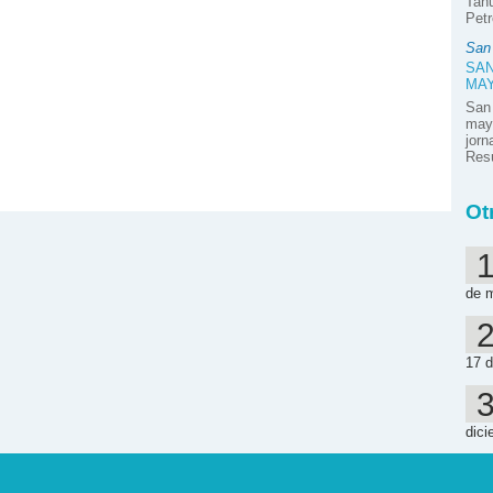
Tahu
Petr
San
SAN
MA
San
mayo
jor
Resú
Ot
de 
17 d
dici