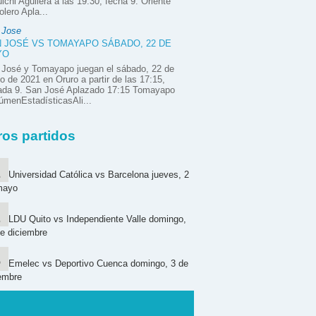
ichi Aguilera a las 19:30, fecha 9. Oriente
olero Apla...
 Jose
 JOSÉ VS TOMAYAPO SÁBADO, 22 DE
YO
 José y Tomayapo juegan el sábado, 22 de
 de 2021 en Oruro a partir de las 17:15,
nada 9. San José Aplazado 17:15 Tomayapo
menEstadísticasAli...
ros partidos
Universidad Católica vs Barcelona jueves, 2
mayo
LDU Quito vs Independiente Valle domingo,
e diciembre
Emelec vs Deportivo Cuenca domingo, 3 de
embre