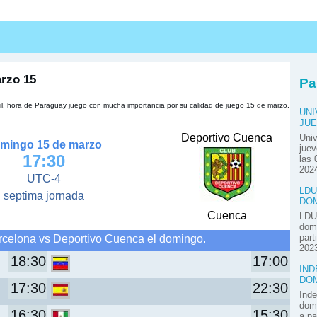
s
rzo 15
Pa
l, hora de Paraguay juego con mucha importancia por su calidad de juego 15 de marzo,
UNI
JUE
Deportivo Cuenca
Univ
mingo 15 de marzo
juev
17:30
las 
2024
UTC-4
LDU
septima jornada
DOM
Cuenca
LDU 
domi
rcelona vs Deportivo Cuenca el domingo.
part
2023
18:30
17:00
IND
DOM
17:30
22:30
Inde
domi
16:30
15:30
a pa