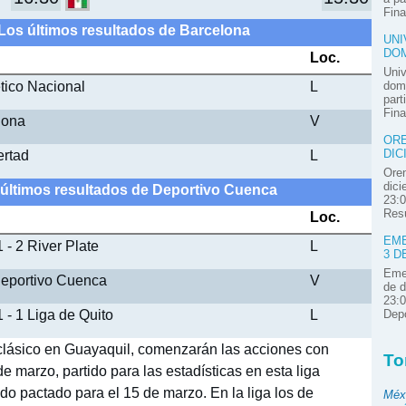
Fina
 Los últimos resultados de Barcelona
UNI
DOM
Loc.
Univ
ético Nacional
L
domi
part
Fina
lona
V
ORE
ertad
L
DIC
Oren
dici
 últimos resultados de Deportivo Cuenca
23:0
Resú
Loc.
EME
 - 2 River Plate
L
3 D
Emel
 Deportivo Cuenca
V
de d
23:0
 - 1 Liga de Quito
L
Depo
lásico en Guayaquil, comenzarán las acciones con
To
e marzo, partido para las estadísticas en esta liga
o pactado para el 15 de marzo. En la liga los de
Méx