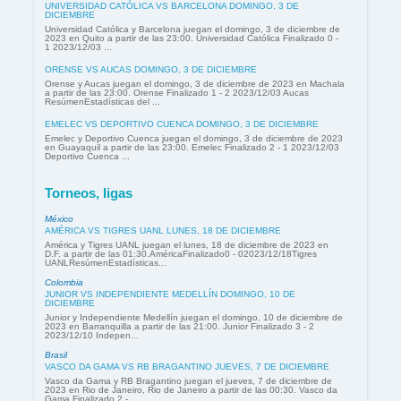
UNIVERSIDAD CATÓLICA VS BARCELONA DOMINGO, 3 DE
DICIEMBRE
Universidad Católica y Barcelona juegan el domingo, 3 de diciembre de
2023 en Quito a partir de las 23:00. Universidad Católica Finalizado 0 -
1 2023/12/03 ...
ORENSE VS AUCAS DOMINGO, 3 DE DICIEMBRE
Orense y Aucas juegan el domingo, 3 de diciembre de 2023 en Machala
a partir de las 23:00. Orense Finalizado 1 - 2 2023/12/03 Aucas
ResúmenEstadísticas del ...
EMELEC VS DEPORTIVO CUENCA DOMINGO, 3 DE DICIEMBRE
Emelec y Deportivo Cuenca juegan el domingo, 3 de diciembre de 2023
en Guayaquil a partir de las 23:00. Emelec Finalizado 2 - 1 2023/12/03
Deportivo Cuenca ...
Torneos, ligas
México
AMÉRICA VS TIGRES UANL LUNES, 18 DE DICIEMBRE
América y Tigres UANL juegan el lunes, 18 de diciembre de 2023 en
D.F. a partir de las 01:30.AméricaFinalizado0 - 02023/12/18Tigres
UANLResúmenEstadísticas...
Colombia
JUNIOR VS INDEPENDIENTE MEDELLÍN DOMINGO, 10 DE
DICIEMBRE
Junior y Independiente Medellín juegan el domingo, 10 de diciembre de
2023 en Barranquilla a partir de las 21:00. Junior Finalizado 3 - 2
2023/12/10 Indepen...
Brasil
VASCO DA GAMA VS RB BRAGANTINO JUEVES, 7 DE DICIEMBRE
Vasco da Gama y RB Bragantino juegan el jueves, 7 de diciembre de
2023 en Rio de Janeiro, Rio de Janeiro a partir de las 00:30. Vasco da
Gama Finalizado 2 -...