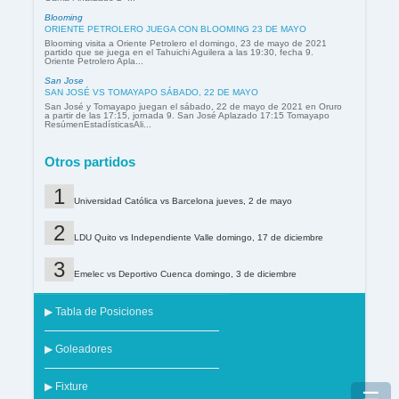
Blooming
ORIENTE PETROLERO JUEGA CON BLOOMING 23 DE MAYO
Blooming visita a Oriente Petrolero el domingo, 23 de mayo de 2021
partido que se juega en el Tahuichi Aguilera a las 19:30, fecha 9.
Oriente Petrolero Apla...
San Jose
SAN JOSÉ VS TOMAYAPO SÁBADO, 22 DE MAYO
San José y Tomayapo juegan el sábado, 22 de mayo de 2021 en Oruro
a partir de las 17:15, jornada 9. San José Aplazado 17:15 Tomayapo
ResúmenEstadísticasAli...
Otros partidos
Universidad Católica vs Barcelona jueves, 2 de mayo
LDU Quito vs Independiente Valle domingo, 17 de diciembre
Emelec vs Deportivo Cuenca domingo, 3 de diciembre
▶ Tabla de Posiciones
▶ Goleadores
▶ Fixture