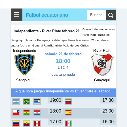
✎
▼
Otros
☰
Fútbol ecuatoriano
Cotejo Independiente vs
Independiente - River Plate febrero 21
River Plate online en
Sangolquí, hora de Paraguay rivalidad que llama la atención 21 de febrero,
cuarta fecha en General Rumiñahui del Valle de Los Chillos
Independiente
River Plate
sábado 21 de febrero
18:00
UTC-4
cuarta jornada
Sangolquí
Guayaquil
A que hora juegan Independiente vs River Plate el sábado.
19:00
17:30
18:00
23:00
17:00
16:00