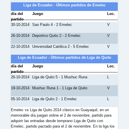
Liga de Ecuador - Últimos partidos de Emelec
día del
Juego
Loc.
partido
30-10-2014
Sao Paulo 4 - 2 Emelec
V
26-10-2014
Deportivo Quito 2 - 2 Emelec
V
22-10-2014
Universidad Católica 2 - 5 Emelec
V
Liga de Ecuador - Últimos partidos de Liga de Quito
día del
Juego
Loc.
partido
26-10-2014
Liga de Quito 5 - 1 Mushuc Runa
L
19-10-2014
Mushuc Runa 1 - 1 Liga de Quito
V
05-10-2014
Liga de Quito 2 - 1 Emelec
L
Emelec vs Liga de Quito 2014 clásico en Guayaquil, en un
memorable día juegan online el 2 de noviembre, partido para
adquirir las entradas desde temprano Liga de Quito con
Emelec, partido pactado para el 2 de noviembre. En la liga los