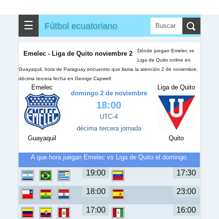
✎
▼
Otros
☰
Fútbol ecuatoriano
Dónde juegan Emelec vs
Emelec - Liga de Quito noviembre 2
Liga de Quito online en
Guayaquil, hora de Paraguay encuentro que llama la atención 2 de noviembre,
décima tercera fecha en George Capwell
Emelec
Liga de Quito
domingo 2 de noviembre
18:00
UTC-4
décima tercera jornada
Guayaquil
Quito
A que hora juegan Emelec vs Liga de Quito el domingo.
19:00
17:30
18:00
23:00
17:00
16:00