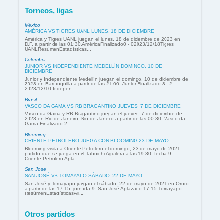
Torneos, ligas
México
AMÉRICA VS TIGRES UANL LUNES, 18 DE DICIEMBRE
América y Tigres UANL juegan el lunes, 18 de diciembre de 2023 en
D.F. a partir de las 01:30.AméricaFinalizado0 - 02023/12/18Tigres
UANLResúmenEstadísticas...
Colombia
JUNIOR VS INDEPENDIENTE MEDELLÍN DOMINGO, 10 DE
DICIEMBRE
Junior y Independiente Medellín juegan el domingo, 10 de diciembre de
2023 en Barranquilla a partir de las 21:00. Junior Finalizado 3 - 2
2023/12/10 Indepen...
Brasil
VASCO DA GAMA VS RB BRAGANTINO JUEVES, 7 DE DICIEMBRE
Vasco da Gama y RB Bragantino juegan el jueves, 7 de diciembre de
2023 en Rio de Janeiro, Rio de Janeiro a partir de las 00:30. Vasco da
Gama Finalizado 2 -...
Blooming
ORIENTE PETROLERO JUEGA CON BLOOMING 23 DE MAYO
Blooming visita a Oriente Petrolero el domingo, 23 de mayo de 2021
partido que se juega en el Tahuichi Aguilera a las 19:30, fecha 9.
Oriente Petrolero Apla...
San Jose
SAN JOSÉ VS TOMAYAPO SÁBADO, 22 DE MAYO
San José y Tomayapo juegan el sábado, 22 de mayo de 2021 en Oruro
a partir de las 17:15, jornada 9. San José Aplazado 17:15 Tomayapo
ResúmenEstadísticasAli...
Otros partidos