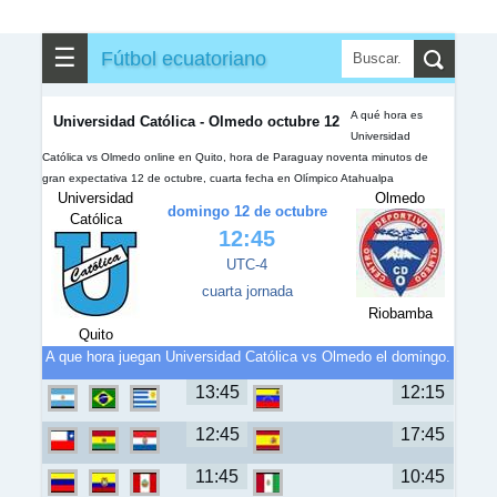
☰
Fútbol ecuatoriano
A qué hora es
Universidad Católica - Olmedo octubre 12
Universidad
Católica vs Olmedo online en Quito, hora de Paraguay noventa minutos de
gran expectativa 12 de octubre, cuarta fecha en Olímpico Atahualpa
Universidad
Olmedo
domingo 12 de octubre
Católica
12:45
UTC-4
cuarta jornada
Riobamba
Quito
A que hora juegan Universidad Católica vs Olmedo el domingo.
13:45
12:15
12:45
17:45
11:45
10:45