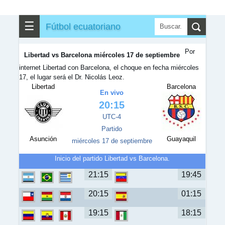
☰
Fútbol ecuatoriano
Por
Libertad vs Barcelona miércoles 17 de septiembre
internet Libertad con Barcelona, el choque en fecha miércoles
17, el lugar será el Dr. Nicolás Leoz.
Libertad
Barcelona
En vivo
20:15
UTC-4
Partido
Asunción
Guayaquil
miércoles 17 de septiembre
Inicio del partido Libertad vs Barcelona.
21:15
19:45
20:15
01:15
19:15
18:15