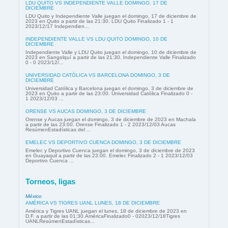
LDU QUITO VS INDEPENDIENTE VALLE DOMINGO, 17 DE
DICIEMBRE
LDU Quito y Independiente Valle juegan el domingo, 17 de diciembre de
2023 en Quito a partir de las 21:30. LDU Quito Finalizado 1 - 1
2023/12/17 Independien...
INDEPENDIENTE VALLE VS LDU QUITO DOMINGO, 10 DE
DICIEMBRE
Independiente Valle y LDU Quito juegan el domingo, 10 de diciembre de
2023 en Sangolquí a partir de las 21:30. Independiente Valle Finalizado
0 - 0 2023/12/...
UNIVERSIDAD CATÓLICA VS BARCELONA DOMINGO, 3 DE
DICIEMBRE
Universidad Católica y Barcelona juegan el domingo, 3 de diciembre de
2023 en Quito a partir de las 23:00. Universidad Católica Finalizado 0 -
1 2023/12/03 ...
ORENSE VS AUCAS DOMINGO, 3 DE DICIEMBRE
Orense y Aucas juegan el domingo, 3 de diciembre de 2023 en Machala
a partir de las 23:00. Orense Finalizado 1 - 2 2023/12/03 Aucas
ResúmenEstadísticas del ...
EMELEC VS DEPORTIVO CUENCA DOMINGO, 3 DE DICIEMBRE
Emelec y Deportivo Cuenca juegan el domingo, 3 de diciembre de 2023
en Guayaquil a partir de las 23:00. Emelec Finalizado 2 - 1 2023/12/03
Deportivo Cuenca ...
Torneos, ligas
México
AMÉRICA VS TIGRES UANL LUNES, 18 DE DICIEMBRE
América y Tigres UANL juegan el lunes, 18 de diciembre de 2023 en
D.F. a partir de las 01:30.AméricaFinalizado0 - 02023/12/18Tigres
UANLResúmenEstadísticas...