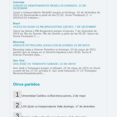
Colombia
JUNIOR VS INDEPENDIENTE MEDELLÍN DOMINGO, 10 DE
DICIEMBRE
Junior y Independiente Medellín juegan el domingo, 10 de diciembre de
2023 en Barranquilla a partir de las 21:00. Junior Finalizado 3 - 2
2023/12/10 Indepen...
Brasil
VASCO DA GAMA VS RB BRAGANTINO JUEVES, 7 DE DICIEMBRE
Vasco da Gama y RB Bragantino juegan el jueves, 7 de diciembre de
2023 en Rio de Janeiro, Rio de Janeiro a partir de las 00:30. Vasco da
Gama Finalizado 2 -...
Blooming
ORIENTE PETROLERO JUEGA CON BLOOMING 23 DE MAYO
Blooming visita a Oriente Petrolero el domingo, 23 de mayo de 2021
partido que se juega en el Tahuichi Aguilera a las 19:30, fecha 9.
Oriente Petrolero Apla...
San Jose
SAN JOSÉ VS TOMAYAPO SÁBADO, 22 DE MAYO
San José y Tomayapo juegan el sábado, 22 de mayo de 2021 en Oruro
a partir de las 17:15, jornada 9. San José Aplazado 17:15 Tomayapo
ResúmenEstadísticasAli...
Otros partidos
Universidad Católica vs Barcelona jueves, 2 de mayo
LDU Quito vs Independiente Valle domingo, 17 de diciembre