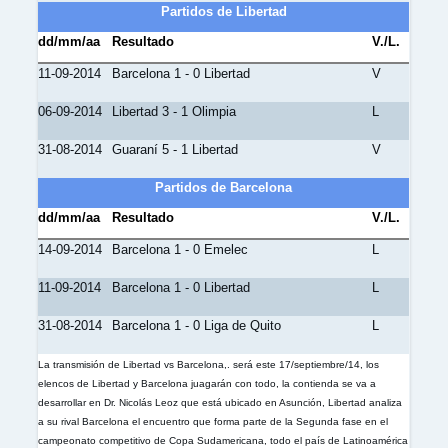
Partidos de Libertad
dd/mm/aa
Resultado
V./L.
11-09-2014
Barcelona 1 - 0 Libertad
V
06-09-2014
Libertad 3 - 1 Olimpia
L
31-08-2014
Guaraní 5 - 1 Libertad
V
Partidos de Barcelona
dd/mm/aa
Resultado
V./L.
14-09-2014
Barcelona 1 - 0 Emelec
L
11-09-2014
Barcelona 1 - 0 Libertad
L
31-08-2014
Barcelona 1 - 0 Liga de Quito
L
La transmisión de Libertad vs Barcelona,. será este 17/septiembre/14, los
elencos de Libertad y Barcelona juagarán con todo, la contienda se va a
desarrollar en Dr. Nicolás Leoz que está ubicado en Asunción, Libertad analiza
a su rival Barcelona el encuentro que forma parte de la Segunda fase en el
campeonato competitivo de Copa Sudamericana, todo el país de Latinoamérica