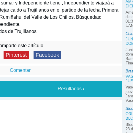
AMÉ
do sumar y Independiente tiene , Independiente viajará a
DIC
ejar caído a Trujillanos en el partido de la fecha Primera
Amér
 Rumiñahui del Valle de Los Chillos, Búsquedas:
dici
01:3
pendiente.
UAN
os de Trujillanos
Col
JUN
DOM
mparte este artículo:
Juni
domi
Pinterest
Facebook
Barr
Fina
Comentar
Bras
VAS
JUE
Vas
Resultados ›
juev
Jane
Vasc
Blo
ORI
BLO
Bloo
23 d