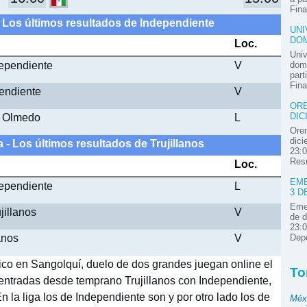
Fina
- Los últimos resultados de Independiente
UNI
DOM
Loc.
Univ
ndependiente
V
domi
part
Fina
pendiente
V
ORE
1 Olmedo
L
DIC
Oren
dici
 - Los últimos resultados de Trujillanos
23:0
Resú
Loc.
EME
ndependiente
L
3 D
Emel
jillanos
V
de d
23:0
anos
V
Depo
ico en Sangolquí, duelo de dos grandes juegan online el
To
s entradas desde temprano Trujillanos con Independiente,
n la liga los de Independiente son y por otro lado los de
Méx