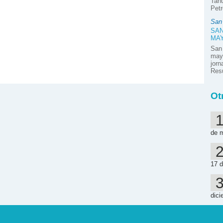
Tahu
Petr
San
SAN
MA
San
mayo
jor
Resú
Ot
de 
17 d
dici