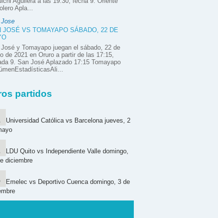
ichi Aguilera a las 19:30, fecha 9. Oriente
olero Apla...
 Jose
 JOSÉ VS TOMAYAPO SÁBADO, 22 DE
YO
 José y Tomayapo juegan el sábado, 22 de
 de 2021 en Oruro a partir de las 17:15,
nada 9. San José Aplazado 17:15 Tomayapo
menEstadísticasAli...
ros partidos
Universidad Católica vs Barcelona jueves, 2
mayo
LDU Quito vs Independiente Valle domingo,
e diciembre
Emelec vs Deportivo Cuenca domingo, 3 de
embre