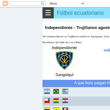
⌕
Buscar
☰
Fútbol ecuatoriano
▶
Partido
✎
Otros
Independiente - Trujillanos agost
Ver Independiente vs Trujillanos online en Sangolquí, ho
Rumiñahui del Valle de Los Chillos
Independiente
mié
Sangolquí
A que hora juegan In