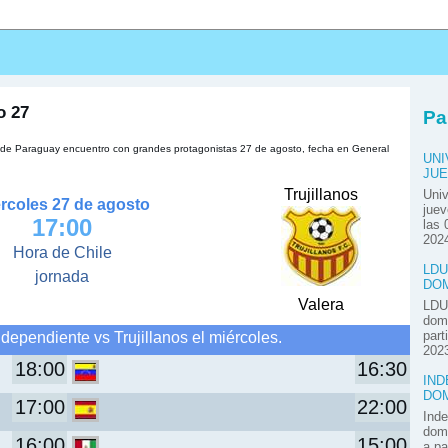
s
o 27
Pa
ra de Paraguay encuentro con grandes protagonistas 27 de agosto, fecha en General
UNI
JUE
Trujillanos
Univ
rcoles 27 de agosto
juev
17:00
las 
2024
Hora de Chile
LDU
jornada
DOM
Valera
LDU 
domi
dependiente vs Trujillanos el miércoles.
part
2023
18:00
16:30
IND
DOM
17:00
22:00
Inde
domi
16:00
15:00
a pa