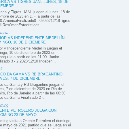
RICA VS TIGRES UANL LUNES, 18 DE
IEMBRE
ica y Tigres UANL juegan el lunes, 18 de
embre de 2023 en D.F. a partir de las
0.AméricaFinalizado0 - 02023/12/18Tigres
LResúmenEstadísticas...
ombia
IOR VS INDEPENDIENTE MEDELLÍN
INGO, 10 DE DICIEMBRE
or y Independiente Medellín juegan el
ngo, 10 de diciembre de 2023 en
anquilla a partir de las 21:00. Junior
lizado 3 - 2 2023/12/10 Indepen...
il
CO DA GAMA VS RB BRAGANTINO
VES, 7 DE DICIEMBRE
co da Gama y RB Bragantino juegan el
es, 7 de diciembre de 2023 en Rio de
iro, Rio de Janeiro a partir de las 00:30.
o da Gama Finalizado 2 -...
oming
ENTE PETROLERO JUEGA CON
OMING 23 DE MAYO
ming visita a Oriente Petrolero el domingo,
e mayo de 2021 partido que se juega en el