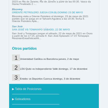
2023 en Rio de Janeiro, Rio de Janeiro a partir de las 00:30. Vasco da
Gama Finalizado 2 -...
Blooming
ORIENTE PETROLERO JUEGA CON BLOOMING 23 DE MAYO
Blooming visita a Oriente Petrolero el domingo, 23 de mayo de 2021
partido que se juega en el Tahuichi Aguilera a las 19:30, fecha 9.
Oriente Petrolero Apla...
San Jose
SAN JOSÉ VS TOMAYAPO SÁBADO, 22 DE MAYO
San José y Tomayapo juegan el sábado, 22 de mayo de 2021 en Oruro
a partir de las 17:15, jornada 9. San José Aplazado 17:15 Tomayapo
ResúmenEstadísticasAli...
Otros partidos
Universidad Católica vs Barcelona jueves, 2 de mayo
LDU Quito vs Independiente Valle domingo, 17 de diciembre
Emelec vs Deportivo Cuenca domingo, 3 de diciembre
▶ Tabla de Posiciones
▶ Goleadores