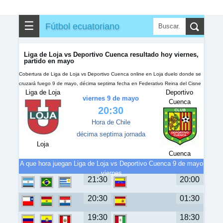
☰
Fútbol ecuatoriano
Liga de Loja vs Deportivo Cuenca resultado hoy viernes,
partido en mayo
Cobertura de Liga de Loja vs Deportivo Cuenca online en Loja duelo donde se
cruzará fuego 9 de mayo, décima septima fecha en Federativo Reina del Cisne
Liga de Loja
Deportivo
viernes 9 de mayo
Cuenca
20:30
Hora de Chile
décima septima jornada
Loja
Cuenca
A que hora juegan Liga de Loja vs Deportivo Cuenca 9 de mayo
viernes
21:30
20:00
20:30
01:30
19:30
18:30