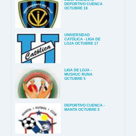
DEPORTIVO CUENCA
OCTUBRE 18
UNIVERSIDAD
CATÓLICA - LIGA DE
LOJA OCTUBRE 17
LIGA DE LOJA -
MUSHUC RUNA
OCTUBRE 5
DEPORTIVO CUENCA -
MANTA OCTUBRE 5