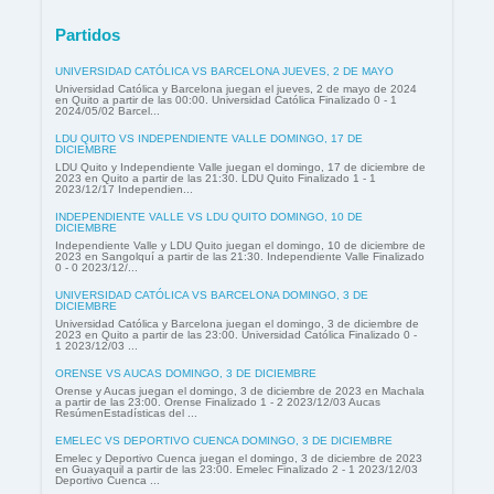
Partidos
UNIVERSIDAD CATÓLICA VS BARCELONA JUEVES, 2 DE MAYO
Universidad Católica y Barcelona juegan el jueves, 2 de mayo de 2024
en Quito a partir de las 00:00. Universidad Católica Finalizado 0 - 1
2024/05/02 Barcel...
LDU QUITO VS INDEPENDIENTE VALLE DOMINGO, 17 DE
DICIEMBRE
LDU Quito y Independiente Valle juegan el domingo, 17 de diciembre de
2023 en Quito a partir de las 21:30. LDU Quito Finalizado 1 - 1
2023/12/17 Independien...
INDEPENDIENTE VALLE VS LDU QUITO DOMINGO, 10 DE
DICIEMBRE
Independiente Valle y LDU Quito juegan el domingo, 10 de diciembre de
2023 en Sangolquí a partir de las 21:30. Independiente Valle Finalizado
0 - 0 2023/12/...
UNIVERSIDAD CATÓLICA VS BARCELONA DOMINGO, 3 DE
DICIEMBRE
Universidad Católica y Barcelona juegan el domingo, 3 de diciembre de
2023 en Quito a partir de las 23:00. Universidad Católica Finalizado 0 -
1 2023/12/03 ...
ORENSE VS AUCAS DOMINGO, 3 DE DICIEMBRE
Orense y Aucas juegan el domingo, 3 de diciembre de 2023 en Machala
a partir de las 23:00. Orense Finalizado 1 - 2 2023/12/03 Aucas
ResúmenEstadísticas del ...
EMELEC VS DEPORTIVO CUENCA DOMINGO, 3 DE DICIEMBRE
Emelec y Deportivo Cuenca juegan el domingo, 3 de diciembre de 2023
en Guayaquil a partir de las 23:00. Emelec Finalizado 2 - 1 2023/12/03
Deportivo Cuenca ...