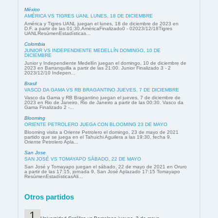
México
AMÉRICA VS TIGRES UANL LUNES, 18 DE DICIEMBRE
América y Tigres UANL juegan el lunes, 18 de diciembre de 2023 en
D.F. a partir de las 01:30.AméricaFinalizado0 - 02023/12/18Tigres
UANLResúmenEstadísticas...
Colombia
JUNIOR VS INDEPENDIENTE MEDELLÍN DOMINGO, 10 DE
DICIEMBRE
Junior y Independiente Medellín juegan el domingo, 10 de diciembre de
2023 en Barranquilla a partir de las 21:00. Junior Finalizado 3 - 2
2023/12/10 Indepen...
Brasil
VASCO DA GAMA VS RB BRAGANTINO JUEVES, 7 DE DICIEMBRE
Vasco da Gama y RB Bragantino juegan el jueves, 7 de diciembre de
2023 en Rio de Janeiro, Rio de Janeiro a partir de las 00:30. Vasco da
Gama Finalizado 2 -...
Blooming
ORIENTE PETROLERO JUEGA CON BLOOMING 23 DE MAYO
Blooming visita a Oriente Petrolero el domingo, 23 de mayo de 2021
partido que se juega en el Tahuichi Aguilera a las 19:30, fecha 9.
Oriente Petrolero Apla...
San Jose
SAN JOSÉ VS TOMAYAPO SÁBADO, 22 DE MAYO
San José y Tomayapo juegan el sábado, 22 de mayo de 2021 en Oruro
a partir de las 17:15, jornada 9. San José Aplazado 17:15 Tomayapo
ResúmenEstadísticasAli...
Otros partidos