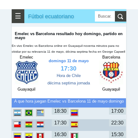
☰
Fútbol ecuatoriano
Emelec vs Barcelona resultado hoy domingo, partido en
mayo
En vivo Emelec vs Barcelona online en Guayaquil noventa minutos para no
olvidar por su relevancia 11 de mayo, décima septima fecha en George Capwell
Emelec
Barcelona
domingo 11 de mayo
17:30
Hora de Chile
décima septima jornada
Guayaquil
Guayaquil
A que hora juegan Emelec vs Barcelona 11 de mayo domingo
18:30
17:00
17:30
22:30
16:30
15:30