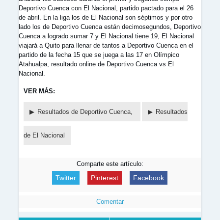
Deportivo Cuenca con El Nacional, partido pactado para el 26
de abril. En la liga los de El Nacional son séptimos y por otro
lado los de Deportivo Cuenca están decimosegundos, Deportivo
Cuenca a logrado sumar 7 y El Nacional tiene 19, El Nacional
viajará a Quito para llenar de tantos a Deportivo Cuenca en el
partido de la fecha 15 que se juega a las 17 en Olímpico
Atahualpa, resultado online de Deportivo Cuenca vs El
Nacional.
VER MÁS:
Resultados de Deportivo Cuenca,
Resultados
de El Nacional
Comparte este artículo:
Twitter
Pinterest
Facebook
Comentar