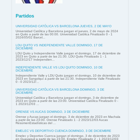
Partidos
UNIVERSIDAD CATÓLICA VS BARCELONA JUEVES, 2 DE MAYO
Universidad Católica y Barcelona juegan el jueves, 2 de mayo de 2024
en Quito a partir de las 00:00. Universidad Católica Finalizado 0 - 1
2024/05/02 Barcel...
LDU QUITO VS INDEPENDIENTE VALLE DOMINGO, 17 DE
DICIEMBRE
LDU Quito y Independiente Valle juegan el domingo, 17 de diciembre de
2023 en Quito a partir de las 21:30. LDU Quito Finalizado 1 - 1
2023/12/17 Independien...
INDEPENDIENTE VALLE VS LDU QUITO DOMINGO, 10 DE
DICIEMBRE
Independiente Valle y LDU Quito juegan el domingo, 10 de diciembre de
2023 en Sangolquí a partir de las 21:30. Independiente Valle Finalizado
0 - 0 2023/12/...
UNIVERSIDAD CATÓLICA VS BARCELONA DOMINGO, 3 DE
DICIEMBRE
Universidad Católica y Barcelona juegan el domingo, 3 de diciembre de
2023 en Quito a partir de las 23:00. Universidad Católica Finalizado 0 -
1 2023/12/03 ...
ORENSE VS AUCAS DOMINGO, 3 DE DICIEMBRE
Orense y Aucas juegan el domingo, 3 de diciembre de 2023 en Machala
a partir de las 23:00. Orense Finalizado 1 - 2 2023/12/03 Aucas
ResúmenEstadísticas del ...
EMELEC VS DEPORTIVO CUENCA DOMINGO, 3 DE DICIEMBRE
Emelec y Deportivo Cuenca juegan el domingo, 3 de diciembre de 2023
en Guayaquil a partir de las 23:00. Emelec Finalizado 2 - 1 2023/12/03