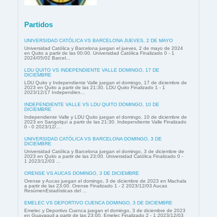
Partidos
UNIVERSIDAD CATÓLICA VS BARCELONA JUEVES, 2 DE MAYO
Universidad Católica y Barcelona juegan el jueves, 2 de mayo de 2024
en Quito a partir de las 00:00. Universidad Católica Finalizado 0 - 1
2024/05/02 Barcel...
LDU QUITO VS INDEPENDIENTE VALLE DOMINGO, 17 DE
DICIEMBRE
LDU Quito y Independiente Valle juegan el domingo, 17 de diciembre de
2023 en Quito a partir de las 21:30. LDU Quito Finalizado 1 - 1
2023/12/17 Independien...
INDEPENDIENTE VALLE VS LDU QUITO DOMINGO, 10 DE
DICIEMBRE
Independiente Valle y LDU Quito juegan el domingo, 10 de diciembre de
2023 en Sangolquí a partir de las 21:30. Independiente Valle Finalizado
0 - 0 2023/12/...
UNIVERSIDAD CATÓLICA VS BARCELONA DOMINGO, 3 DE
DICIEMBRE
Universidad Católica y Barcelona juegan el domingo, 3 de diciembre de
2023 en Quito a partir de las 23:00. Universidad Católica Finalizado 0 -
1 2023/12/03 ...
ORENSE VS AUCAS DOMINGO, 3 DE DICIEMBRE
Orense y Aucas juegan el domingo, 3 de diciembre de 2023 en Machala
a partir de las 23:00. Orense Finalizado 1 - 2 2023/12/03 Aucas
ResúmenEstadísticas del ...
EMELEC VS DEPORTIVO CUENCA DOMINGO, 3 DE DICIEMBRE
Emelec y Deportivo Cuenca juegan el domingo, 3 de diciembre de 2023
en Guayaquil a partir de las 23:00. Emelec Finalizado 2 - 1 2023/12/03