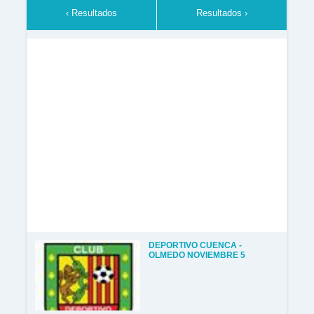
‹ Resultados
Resultados ›
DEPORTIVO CUENCA -
OLMEDO NOVIEMBRE 5