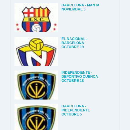
BARCELONA - MANTA
NOVIEMBRE 5
EL NACIONAL -
BARCELONA
OCTUBRE 19
INDEPENDIENTE -
DEPORTIVO CUENCA
OCTUBRE 18
BARCELONA -
INDEPENDIENTE
OCTUBRE 5