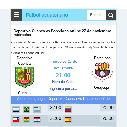
☰
Fútbol ecuatoriano
Deportivo Cuenca vs Barcelona online 27 de noviembre
miércoles
Por internet Deportivo Cuenca vs Barcelona online en Cuenca noventa minutos
para subir un peldaño en el campeonato 27 de noviembre, vigésima fecha en
Alejandro Serrano Aguilar
Deportivo
Barcelona
miércoles 27 de
Cuenca
noviembre
21:00
Hora de Chile
Guayaquil
vigésima jornada
Cuenca
A que hora juegan Deportivo Cuenca vs Barcelona 27 de
noviembre miércoles
22:00
20:30
21:00
26:00