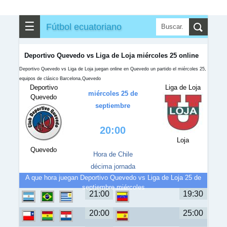
☰
Fútbol ecuatoriano
Deportivo Quevedo vs Liga de Loja miércoles 25 online
Deportivo Quevedo vs Liga de Loja juegan online en Quevedo un partido el miércoles 25,
equipos de clásico Barcelona,Quevedo
Deportivo
Liga de Loja
miércoles 25 de
Quevedo
septiembre
20:00
Loja
Quevedo
Hora de Chile
décima jornada
A que hora juegan Deportivo Quevedo vs Liga de Loja 25 de
septiembre miércoles
21:00
19:30
20:00
25:00