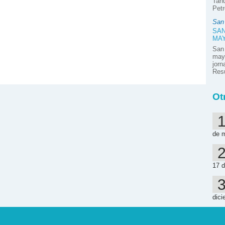
Tahu
Petr
San
SAN
MA
San
mayo
jor
Resú
Ot
de 
17 d
dici