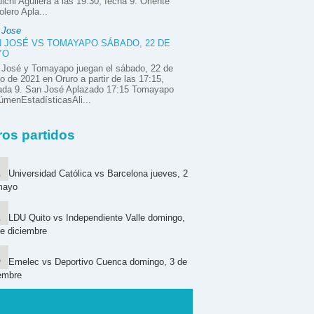
ichi Aguilera a las 19:30, fecha 9. Oriente
olero Apla...
 Jose
 JOSÉ VS TOMAYAPO SÁBADO, 22 DE
YO
 José y Tomayapo juegan el sábado, 22 de
 de 2021 en Oruro a partir de las 17:15,
nada 9. San José Aplazado 17:15 Tomayapo
menEstadísticasAli...
ros partidos
Universidad Católica vs Barcelona jueves, 2
mayo
LDU Quito vs Independiente Valle domingo,
e diciembre
Emelec vs Deportivo Cuenca domingo, 3 de
embre