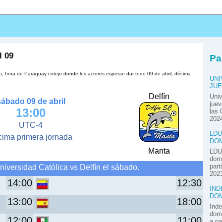
s
l 09
Pa
to, hora de Paraguay cotejo donde los actores esperan dar todo 09 de abril, décima
UNI
JUE
Delfín
Univ
sábado 09 de abril
juev
13:00
las 
2024
UTC-4
LDU
cima primera jornada
DOM
Manta
LDU 
domi
iversidad Católica vs Delfín el sábado.
part
2023
14:00
12:30
IND
DOM
13:00
18:00
Inde
domi
12:00
11:00
a pa