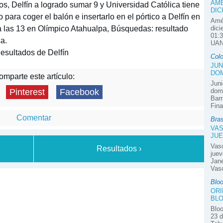
AMÉ
os, Delfín a logrado sumar 9 y Universidad Católica tiene
DIC
 para coger el balón e insertarlo en el pórtico a Delfín en
Amér
 a las 13 en Olímpico Atahualpa, Búsquedas: resultado
dici
01:3
a.
UAN
esultados de Delfín
Col
JUN
DOM
mparte este artículo:
Juni
domi
Pinterest
Facebook
Barr
Fina
Comentar
Bras
VAS
JUE
Vas
Resultados ›
juev
Jane
Vasc
Blo
ORI
BLO
Bloo
23 d