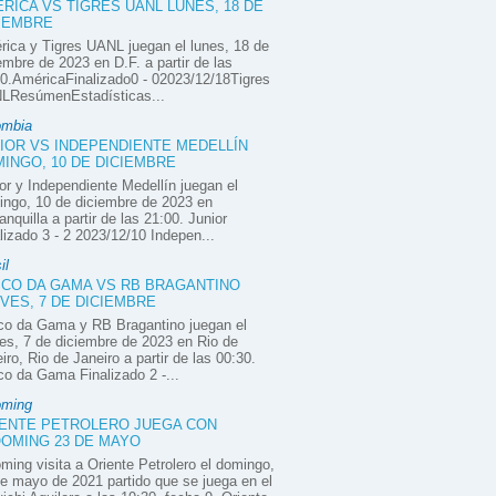
RICA VS TIGRES UANL LUNES, 18 DE
IEMBRE
ica y Tigres UANL juegan el lunes, 18 de
embre de 2023 en D.F. a partir de las
0.AméricaFinalizado0 - 02023/12/18Tigres
LResúmenEstadísticas...
ombia
IOR VS INDEPENDIENTE MEDELLÍN
INGO, 10 DE DICIEMBRE
or y Independiente Medellín juegan el
ngo, 10 de diciembre de 2023 en
anquilla a partir de las 21:00. Junior
lizado 3 - 2 2023/12/10 Indepen...
il
CO DA GAMA VS RB BRAGANTINO
VES, 7 DE DICIEMBRE
co da Gama y RB Bragantino juegan el
es, 7 de diciembre de 2023 en Rio de
iro, Rio de Janeiro a partir de las 00:30.
o da Gama Finalizado 2 -...
oming
ENTE PETROLERO JUEGA CON
OMING 23 DE MAYO
ming visita a Oriente Petrolero el domingo,
e mayo de 2021 partido que se juega en el