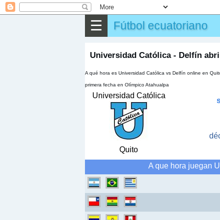
⌕
Buscar
☰
Fútbol ecuatoriano
▶
Partido
✎
Otros
Universidad Católica - Delfín abri
A qué hora es Universidad Católica vs Delfín online en Qui
primera fecha en Olímpico Atahualpa
Universidad Católica
dé
Quito
A que hora juegan Un