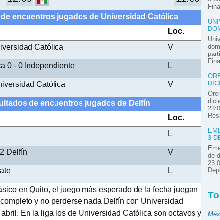
Fina
 de encuentros jugados de Universidad Católica
UNI
DOM
Loc.
Univ
niversidad Católica
V
domi
part
Fina
a 0 - 0 Independiente
L
ORE
niversidad Católica
V
DIC
Oren
dici
ultados de encuentros jugados de Delfín
23:0
Resú
Loc.
EME
L
3 D
Emel
2 Delfín
V
de d
23:0
late
L
Depo
ásico en Quito, el juego más esperado de la fecha juegan
To
lo completo y no perderse nada Delfín con Universidad
 abril. En la liga los de Universidad Católica son octavos y
Méx